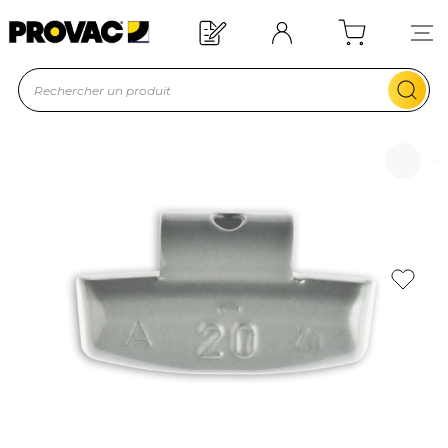
Offre de bienvenue : 20€ offerts !
En savoir plus