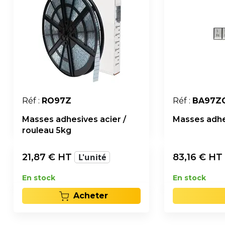
Réf :
RO97Z
Réf :
BA97Z
Masses adhesives acier /
Masses adhe
rouleau 5kg
21,87
€ HT
L'unité
83,16
€ HT
En stock
En stock
Acheter