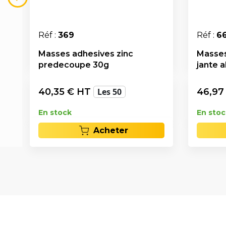
Réf :
369
Réf :
6
Masses adhesives zinc
Masses 
predecoupe 30g
jante a
40,35
€ HT
Les 50
46,97
En stock
En stoc
Acheter