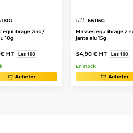
6110G
Réf :
66115G
equilibrage zinc /
Masses equilibrage zinc
lu 10g
jante alu 15g
€ HT
Les 100
54,90
€ HT
Les 100
k
En stock
Acheter
Acheter