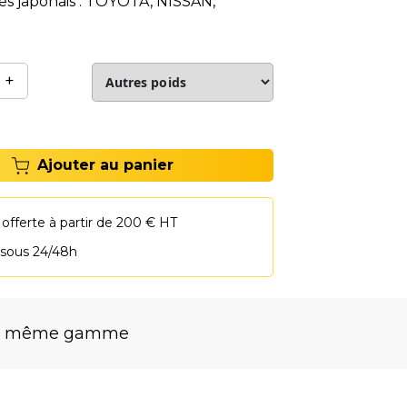
es japonais : TOYOTA, NISSAN,
) ou coréens (KIA, HYUNDAI...).#
+
Ajouter au panier
 offerte à partir de 200 € HT
 sous 24/48h
la même gamme