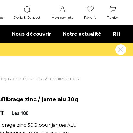
de
Devis & Contact
Mon compte
Favoris
Panier
Nous découvrir
Notre actualité
RH
t déjà acheté sur les 12 derniers mois
librage zinc / jante alu 30g
HT
Les 100
librage zinc 30G pour jantes ALU