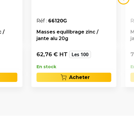
Réf :
66120G
R
 /
Masses equilibrage zinc /
M
jante alu 20g
j
62,76
€ HT
Les 100
7
En stock
E
Acheter