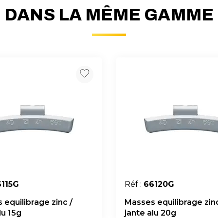
DANS LA MÊME GAMME
6115G
Réf :
66120G
equilibrage zinc /
Masses equilibrage zinc
lu 15g
jante alu 20g