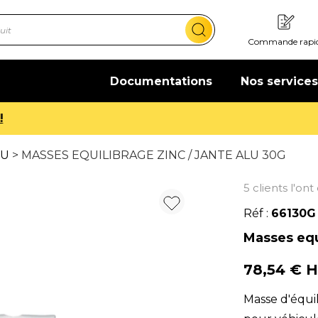
Commande rapi
Documentations
Nos services
Offre de bienvenue : 20€ offerts !
En savoir plus
VU
> MASSES EQUILIBRAGE ZINC / JANTE ALU 30G
5 clients l'on
Réf :
66130G
Masses equi
78,54 € 
Masse d'équi