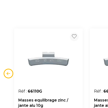
Réf :
66110G
Réf :
6
Masses equilibrage zinc /
Masses 
jante alu 10g
jante a