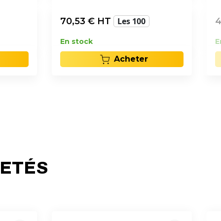
70,53
€ HT
Les 100
4
En stock
E
Acheter
HETÉS