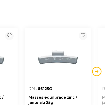
Réf :
66125G
R
 /
Masses equilibrage zinc /
M
jante alu 25g
j