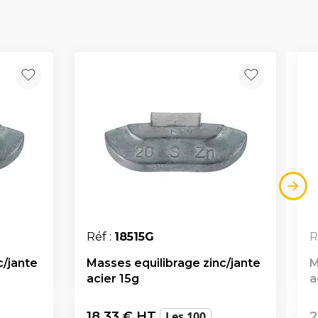
Réf :
18515G
R
c/jante
Masses equilibrage zinc/jante
M
acier 15g
a
18,33
€ HT
Les 100
2