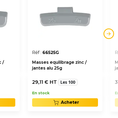
Réf :
66525G
R
 /
Masses equilibrage zinc /
M
jantes alu 25g
j
29,11
€ HT
Les 100
3
En stock
E
Acheter