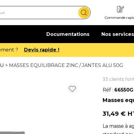
Commande rapi
Documentations
Nos services
Offre de bienvenue : 20€ offerts !
En savoir plus
VU
> MASSES EQUILIBRAGE ZINC / JANTES ALU 50G
33 clients l'o
Réf :
66550G
Masses equi
31,49 € 
La masse à a