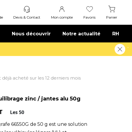
de
Devis & Contact
Mon compte
Favoris
Panier
Nous découvrir
Notre actualité
RH
nt déjà acheté sur les 12 derniers mois
librage zinc / jantes alu 50g
HT
Les 50
grafe 66550G de 50 g est une solution