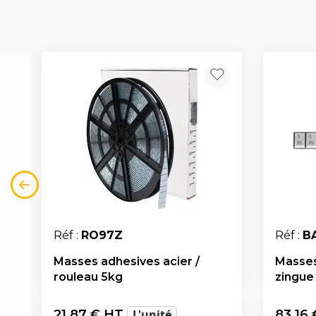
Réf :
RO97Z
Réf :
B
Masses adhesives acier /
Masses
rouleau 5kg
zingue
21,87
€ HT
L'unité
83,16