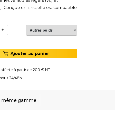
 les véhicules légers (VL) et
VU). Conçue en zinc, elle est compatible
+
Ajouter au panier
 offerte à partir de 200 € HT
 sous 24/48h
la même gamme