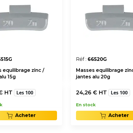
6515G
Réf :
66520G
equilibrage zinc /
Masses equilibrage zinc
alu 15g
jantes alu 20g
€ HT
Les 100
24,26
€ HT
Les 100
k
En stock
Acheter
Acheter