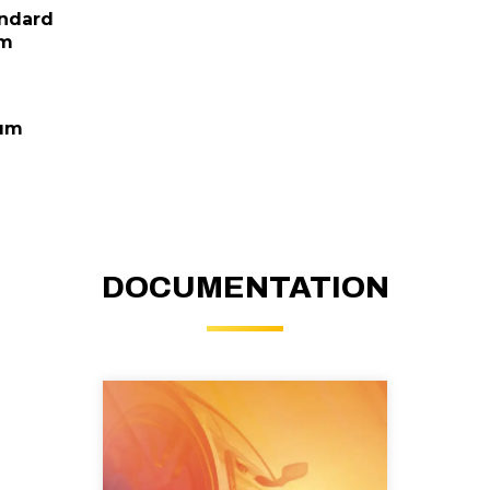
andard
um
ium
DOCUMENTATION