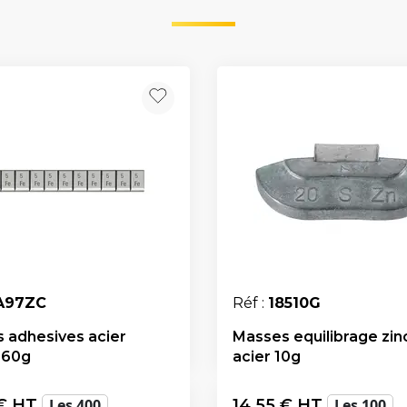
A97ZC
Réf :
18510G
 adhesives acier
Masses equilibrage zin
 60g
acier 10g
€ HT
Les 400
14,55
€ HT
Les 100