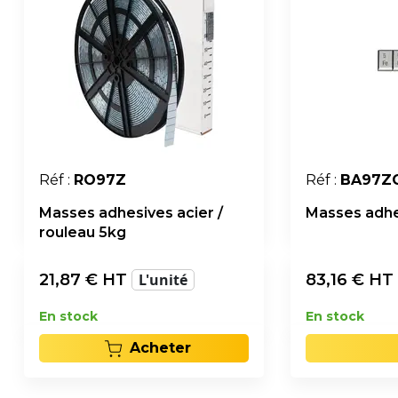
Réf :
RO97Z
Réf :
BA97Z
Masses adhesives acier /
Masses adhe
rouleau 5kg
21,87
€ HT
L'unité
83,16
€ HT
En stock
En stock
Acheter