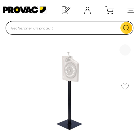
Offre de bienvenue : 20€ offerts !
En savoir plus