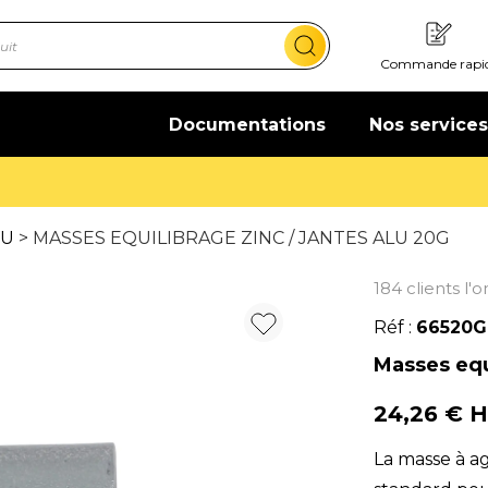
Commande rapi
Documentations
Nos services
Offre de bienvenue : 20€ offerts !
En savoir plus
VU
> MASSES EQUILIBRAGE ZINC / JANTES ALU 20G
184 clients l'
Réf :
66520G
Masses equi
24,26 € 
La masse à a