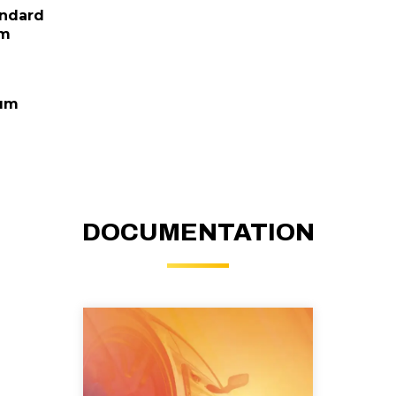
andard
um
ium
DOCUMENTATION