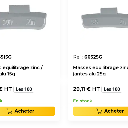
6515G
Réf :
66525G
equilibrage zinc /
Masses equilibrage zinc
alu 15g
jantes alu 25g
€ HT
Les 100
29,11
€ HT
Les 100
k
En stock
Acheter
Acheter