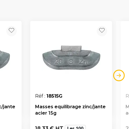
Réf :
18515G
R
c/jante
Masses equilibrage zinc/jante
M
acier 15g
a
18,33
€ HT
Les 100
2