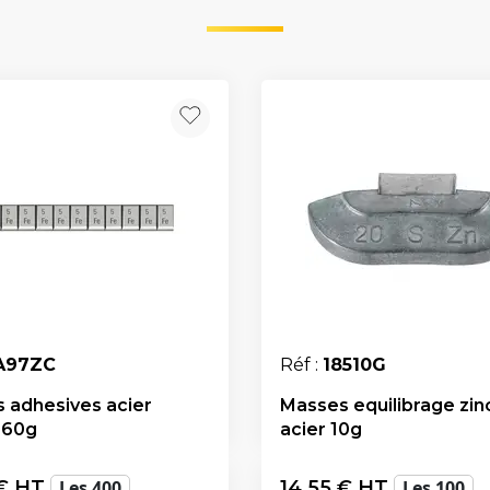
A97ZC
Réf :
18510G
 adhesives acier
Masses equilibrage zin
 60g
acier 10g
€ HT
Les 400
14,55
€ HT
Les 100