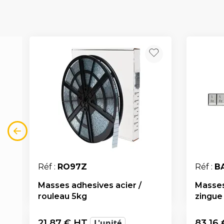
Réf :
RO97Z
Réf :
B
Masses adhesives acier /
Masses
rouleau 5kg
zingue
21,87
€ HT
L'unité
83,16