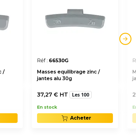
Réf :
66530G
R
 /
Masses equilibrage zinc /
M
jantes alu 30g
j
37,27
€ HT
Les 100
2
En stock
E
Acheter