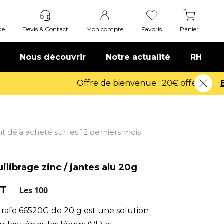
de
Devis & Contact
Mon compte
Favoris
Panier
Nous découvrir
Notre actualité
RH
ont déjà acheté sur les 12 derniers mois
librage zinc / jantes alu 20g
HT
Les 100
grafe 66520G de 20 g est une solution