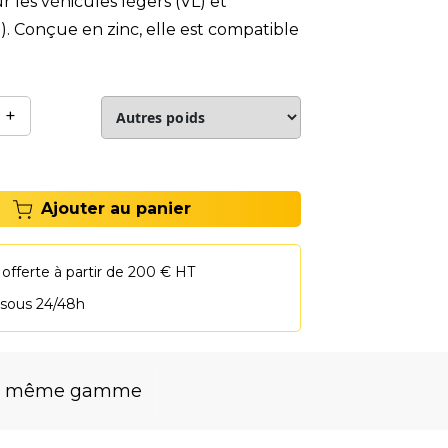
 les véhicules légers (VL) et
VU). Conçue en zinc, elle est compatible
+
Ajouter au panier
 offerte à partir de 200 € HT
 sous 24/48h
la même gamme