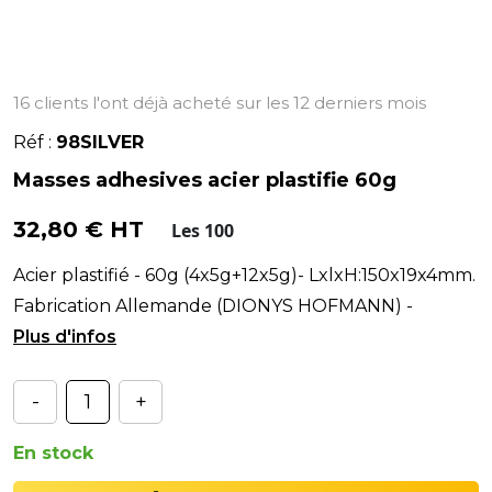
16 clients l'ont déjà acheté sur les 12 derniers mois
Réf :
98SILVER
Masses adhesives acier plastifie 60g
32,80 € HT
Les 100
Acier plastifié - 60g (4x5g+12x5g)- LxlxH:150x19x4mm.
Fabrication Allemande (DIONYS HOFMANN) -
Adhésif NORTON ST-GOBAIN.
-
+
En stock