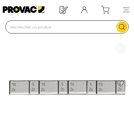
Offre de bienvenue : 20€ offerts !
En savoir plus