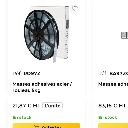
Réf :
RO97Z
Réf :
BA97Z
Masses adhesives acier /
Masses adhe
rouleau 5kg
21,87
€ HT
L'unité
83,16
€ HT
En stock
En stock
Acheter