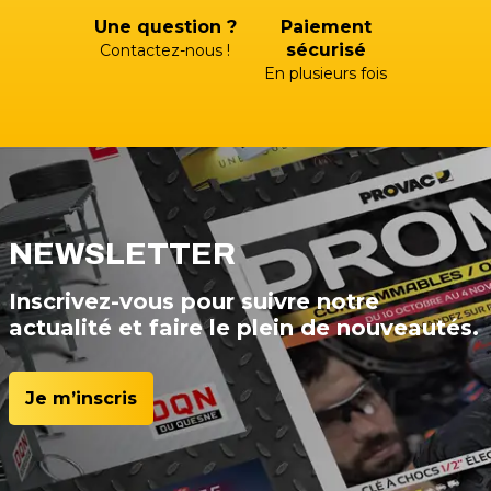
Une question ?
Paiement
sécurisé
Contactez-nous !
En plusieurs fois
NEWSLETTER
Inscrivez-vous pour suivre notre
actualité et faire le plein de nouveautés.
Je m’inscris