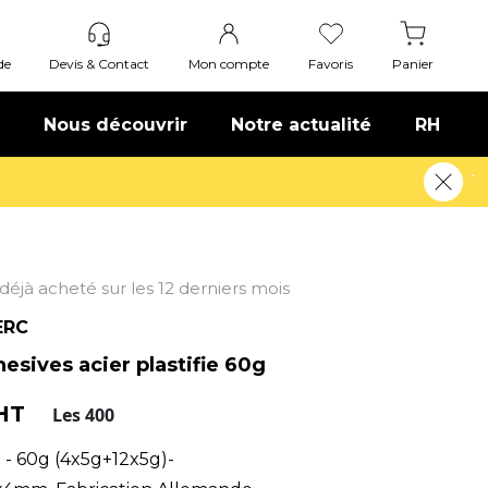
de
Devis & Contact
Mon compte
Favoris
Panier
Nous découvrir
Notre actualité
RH
t déjà acheté sur les 12 derniers mois
ERC
esives acier plastifie 60g
 HT
Les 400
ié - 60g (4x5g+12x5g)-