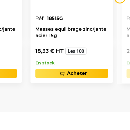
Réf :
18515G
R
c/jante
Masses equilibrage zinc/jante
M
acier 15g
a
18,33
€ HT
Les 100
2
En stock
E
Acheter