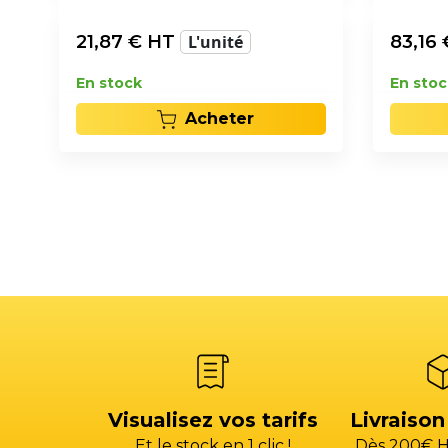
21,87
€ HT
L'unité
83,16
En stock
En stoc
Acheter
Visualisez vos tarifs
Livraison
Et le stock en 1 clic !
Dès 200€ H