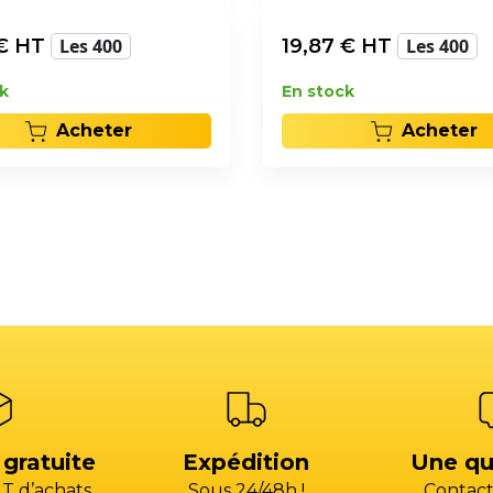
€ HT
Les 400
19,87
€ HT
Les 400
k
En stock
Acheter
Acheter
 gratuite
Expédition
Une qu
T d’achats
Sous 24/48h !
Contact