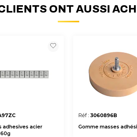
CLIENTS ONT AUSSI AC
A97ZC
Réf :
3060896B
 adhesives acier
Gomme masses adhési
 60g