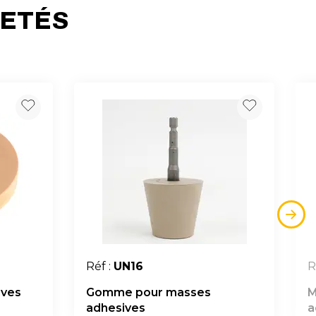
HETÉS
Réf :
UN16
R
ves
Gomme pour masses
M
adhesives
a