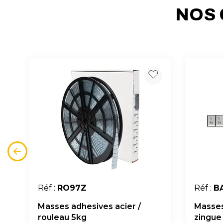
NOS 
Réf :
RO97Z
Réf :
B
Masses adhesives acier /
Masses
rouleau 5kg
zingue