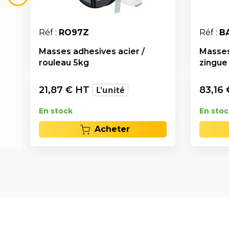
Réf :
RO97Z
Réf :
B
Masses adhesives acier /
Masses
rouleau 5kg
zingue
21,87
€ HT
L'unité
83,16
En stock
En stoc
Acheter