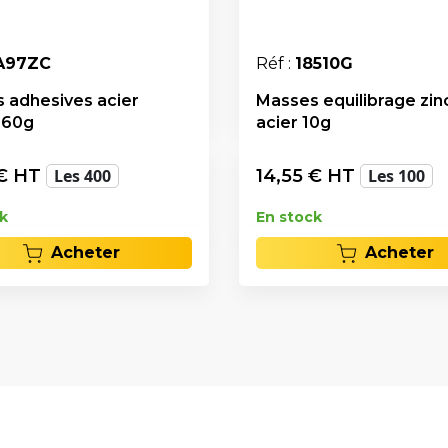
A97ZC
Réf :
18510G
 adhesives acier
Masses equilibrage zin
 60g
acier 10g
€ HT
Les 400
14,55
€ HT
Les 100
k
En stock
Acheter
Acheter