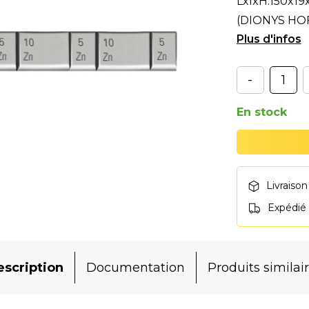
LxlxH:150x19
(DIONYS HOF
GOBAIN.
-
En stock
Livraison
Expédié
scription
Documentation
Produits similai