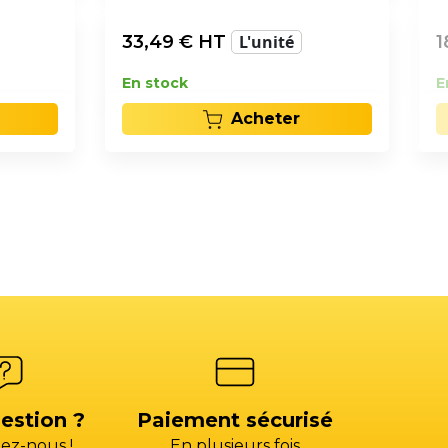
33,49
€ HT
L'unité
1
En stock
E
Acheter
estion ?
Paiement sécurisé
ez-nous !
En plusieurs fois