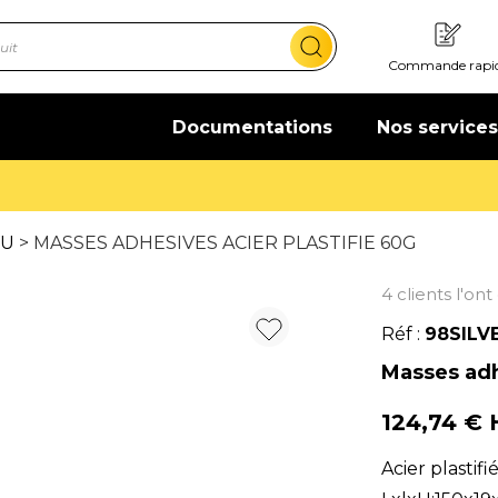
Commande rapi
Documentations
Nos services
Offre de bienvenue : 20€ offerts !
En savoir plus
VU
> MASSES ADHESIVES ACIER PLASTIFIE 60G
4 clients l'on
Réf :
98SILV
Masses adh
124,74 €
Acier plastif