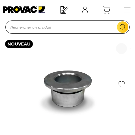
Offre de bienvenue : 20€ offerts !
En savoir plus
NOUVEAU