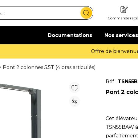
Commande rapi
Documentations
Nos services
Offre de bienvenue : 20€ offerts !
En savoir plus
 Pont 2 colonnes 5.5T (4 bras articulés)
Réf :
TSN55
Pont 2 colo
Cet élévateu
TSN55BAW à 4
parfaitement 