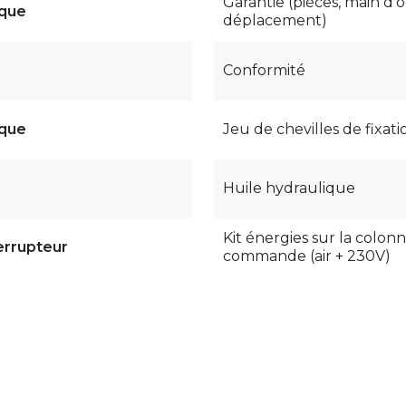
Garantie (pièces, main d’
que
déplacement)
Conformité
que
Jeu de chevilles de fixati
Huile hydraulique
Kit énergies sur la colon
errupteur
commande (air + 230V)