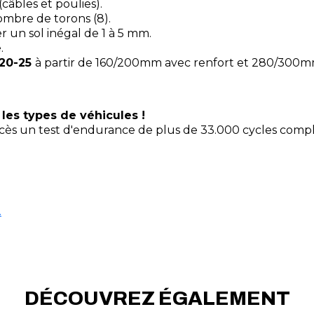
âbles et poulies).
ombre de torons (8).
r un sol inégal de 1 à 5 mm.
e.
C20-25
à partir de 160/200mm avec renfort et 280/300m
 les types de véhicules !
ccès un test d'endurance de plus de 33.000 cycles comple
.
DÉCOUVREZ ÉGALEMENT