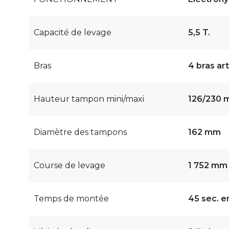
Capacité de levage
5,5 T.
Bras
4 bras art
Hauteur tampon mini/maxi
126/230
Diamètre des tampons
162 mm
Course de levage
1 752 mm
Temps de montée
45 sec. e