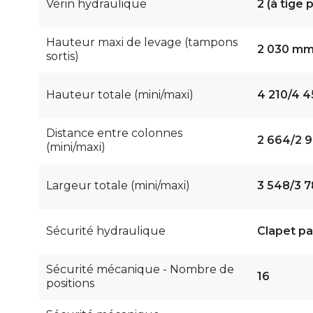
Vérin hydraulique
2 (à tige
Hauteur maxi de levage (tampons
2 030 m
sortis)
Hauteur totale (mini/maxi)
4 210/4 
Distance entre colonnes
2 664/2 
(mini/maxi)
Largeur totale (mini/maxi)
3 548/3 
Sécurité hydraulique
Clapet pa
Sécurité mécanique - Nombre de
16
positions