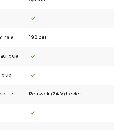
minale
190 bar
raulique
lique
cente
Poussoir (24 V) Levier