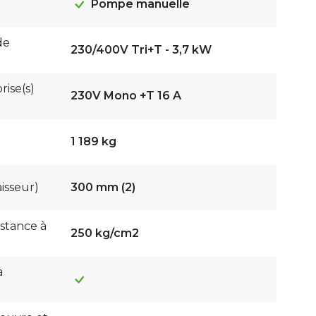
Pompe manuelle
de
230/400V Tri+T - 3,7 kW
rise(s)
230V Mono +T 16 A
1 189 kg
isseur)
300 mm (2)
istance à
250 kg/cm2
à