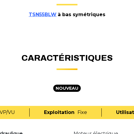
TSN55BLW
à bas symétriques
CARACTÉRISTIQUES
NOUVEAU
VP/VU
Exploitation
Fixe
Utilisa
draulique
Moteur électrique