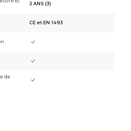
oeuvre et
2 ANS (3)
CE et EN 1493
on
ne de