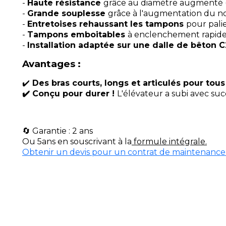
-
Haute résistance
grâce au diamètre augmenté (c
-
Grande souplesse
grâce à l'augmentation du n
-
Entretoises rehaussant les tampons
pour palie
-
Tampons emboitables
à enclenchement rapid
-
Installation adaptée sur une dalle de bêton 
Avantages :
✔️
Des bras courts, longs et articulés pour tous
✔️ Conçu pour durer !
L'élévateur a subi avec su
🔄 Garantie : 2 ans
Ou 5ans en souscrivant à la
formule intégrale.
Obtenir un devis pour un contrat de maintenance