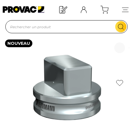
Offre de bienvenue : 20€ offerts !
En savoir plus
NOUVEAU