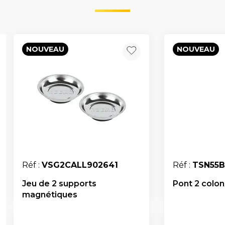
NOUVEAU
NOUVEAU
Réf :
VSG2CALL902641
Réf :
TSN55
Jeu de 2 supports
Pont 2 colonn
magnétiques