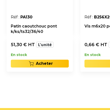
Réf :
PA130
Réf :
B256X2
Patin caoutchouc pont
Vis m6x20 p
k/ks/ts32/36/40
51,30
€ HT
L'unité
0,66
€ HT
En stock
En stock
Acheter