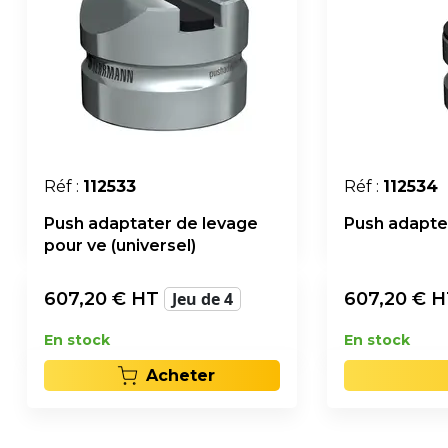
Réf :
112533
Réf :
112534
Push adaptater de levage
Push adapter
pour ve (universel)
607,20
€ HT
Jeu de 4
607,20
€ 
En stock
En stock
Acheter