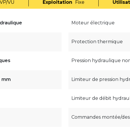
VP/VU
Exploitation
Fixe
Utilisa
draulique
Moteur électrique
Protection thermique
ques
Pression hydraulique no
51 mm
Limiteur de pression hyd
Limiteur de débit hydrau
Commandes montée/des