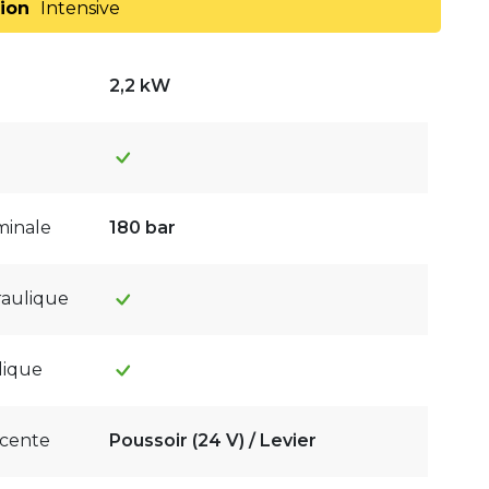
tion
Intensive
2,2 kW
minale
180 bar
raulique
lique
cente
Poussoir (24 V) / Levier