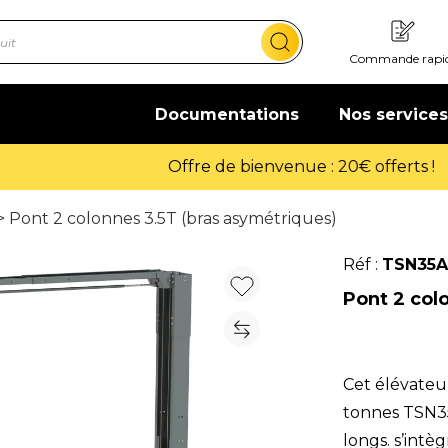
Commande rapi
Documentations
Nos services
Offre de bienvenue : 20€ offerts !
En savoir plus
> Pont 2 colonnes 3.5T (bras asymétriques)
Réf :
TSN35
Pont 2 col
Cet élévateu
tonnes TSN35
longs. s’intè