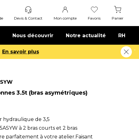
de
Devis & Contact
Mon compte
Favoris
Panier
Nous découvrir
Notre actualité
RH
ASYW
onnes 3.5t (bras asymétriques)
r hydraulique de 3,5
ASYW à 2 bras courts et 2 bras
gre parfaitement à votre atelier.Faisant