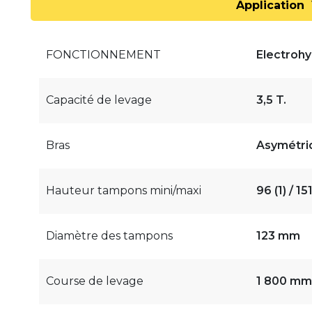
Application
FONCTIONNEMENT
Electrohy
Capacité de levage
3,5 T.
Bras
Asymétri
Hauteur tampons mini/maxi
96 (1) / 1
Diamètre des tampons
123 mm
Course de levage
1 800 mm