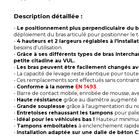
Description détaillée :
-
Le positionnement plus perpendiculaire du bra
déploiement du bras articulé pour positionner le 
-
4 hauteurs et 2 largeurs réglables à l'installa
besoins d'utilisation.
-
Grâce à ses différents types de bras intercha
petite citadine au VUL.
-
Les bras peuvent être facilement changés ave
- La capacité de levage reste identique pour toutes
- Ces remplacements sont effectués sans contrainte 
-
Conforme à la norme
EN 1493
.
- Barre de contact mobile, enrobée de mousse, ave
-
Haute résistance
grâce au diamètre augmenté (c
-
Grande souplesse
grâce à l'augmentation du n
-
Entretoises rehaussant les tampons
pour palie
-
Idéal pour les véhicules bas !
Hauteur minimum
-
Tampons emboitables
à enclenchement rapid
-
Installation adaptée sur une dalle de bêton 