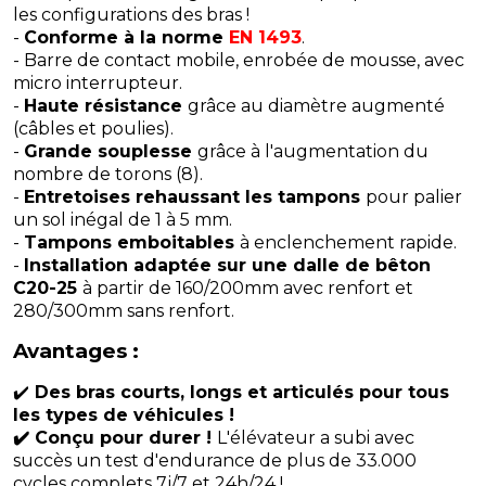
les configurations des bras !
-
Conforme à la norme
EN 1493
.
- Barre de contact mobile, enrobée de mousse, avec
micro interrupteur.
-
Haute résistance
grâce au diamètre augmenté
(câbles et poulies).
-
Grande souplesse
grâce à l'augmentation du
nombre de torons (8).
-
Entretoises rehaussant les tampons
pour palier
un sol inégal de 1 à 5 mm.
-
Tampons emboitables
à enclenchement rapide.
-
Installation adaptée sur une dalle de bêton
C20-25
à partir de 160/200mm avec renfort et
280/300mm sans renfort.
Avantages :
✔️
Des bras courts, longs et articulés pour tous
les types de véhicules !
✔️ Conçu pour durer !
L'élévateur a subi avec
succès un test d'endurance de plus de 33.000
cycles complets 7j/7 et 24h/24 !