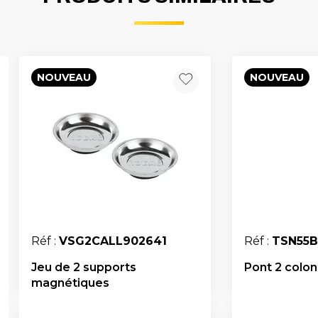
NOUVEAU
NOUVEAU
Réf :
VSG2CALL902641
Réf :
TSN55
Jeu de 2 supports
Pont 2 colonn
magnétiques