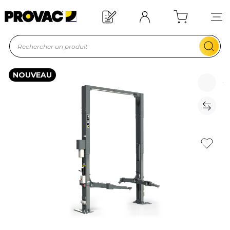
Offre de bienvenue : 20€ offerts !
En savoir plus
NOUVEAU