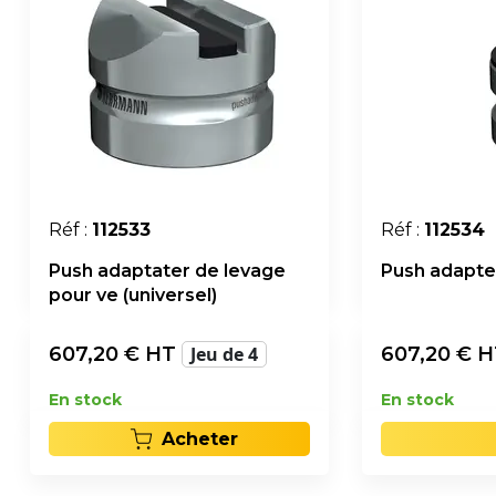
Réf :
112533
Réf :
112534
Push adaptater de levage
Push adapter
pour ve (universel)
607,20
€ HT
Jeu de 4
607,20
€ 
En stock
En stock
Acheter