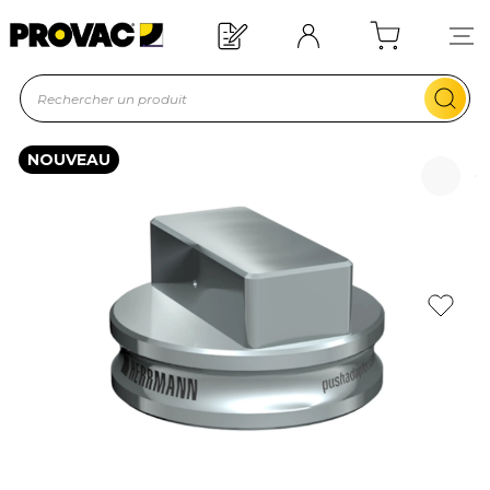
Offre de bienvenue : 20€ offerts !
En savoir plus
NOUVEAU