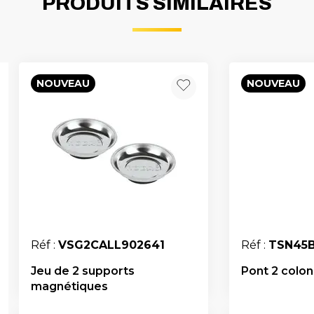
PRODUITS SIMILAIRES
NOUVEAU
NOUVEAU
Réf :
VSG2CALL902641
Réf :
TSN45
Jeu de 2 supports
Pont 2 colonn
magnétiques