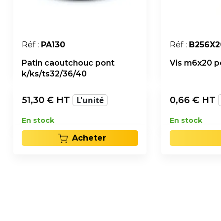
Réf :
PA130
Réf :
B256X2
Patin caoutchouc pont
Vis m6x20 p
k/ks/ts32/36/40
51,30
€ HT
L'unité
0,66
€ HT
En stock
En stock
Acheter