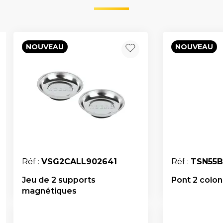
NOUVEAU
NOUVEAU
Réf :
VSG2CALL902641
Réf :
TSN55
Jeu de 2 supports
Pont 2 colonn
magnétiques