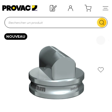
Offre de bienvenue : 20€ offerts !
En savoir plus
NOUVEAU