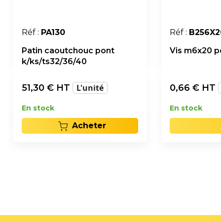
Réf :
PA130
Réf :
B256X2
Patin caoutchouc pont
Vis m6x20 p
k/ks/ts32/36/40
51,30
€ HT
L'unité
0,66
€ HT
En stock
En stock
Acheter