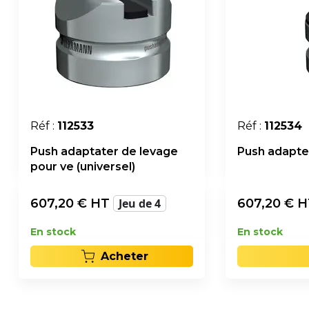
Réf :
112533
Réf :
112534
Push adaptater de levage
Push adapter
pour ve (universel)
607,20
€ HT
Jeu de 4
607,20
€ 
En stock
En stock
Acheter