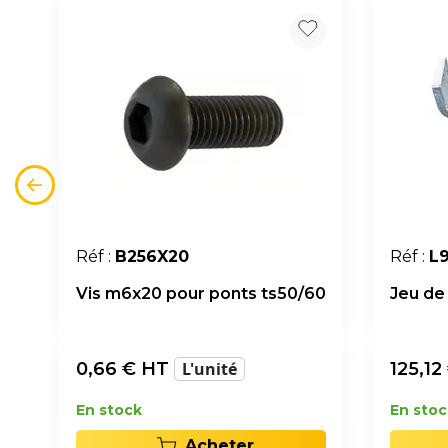
Réf :
B256X20
Réf :
L
Vis m6x20 pour ponts ts50/60
Jeu de
0,66
€ HT
L'unité
125,12
En stock
En stoc
Acheter