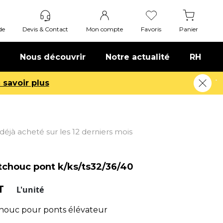
de
Devis & Contact
Mon compte
Favoris
Panier
Nous découvrir
Notre actualité
RH
t déjà acheté sur les 12 derniers mois
tchouc pont k/ks/ts32/36/40
HT
L'unité
houc pour ponts élévateur