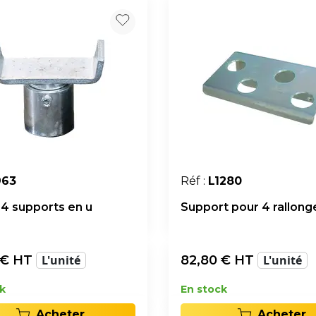
963
Réf :
L1280
 4 supports en u
Support pour 4 rallong
€ HT
L'unité
82,80
€ HT
L'unité
k
En stock
Acheter
Acheter