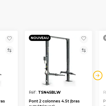
NOUVEAU
Réf :
TSN45BLW
R
ras
Pont 2 colonnes 4.5t (bras
P