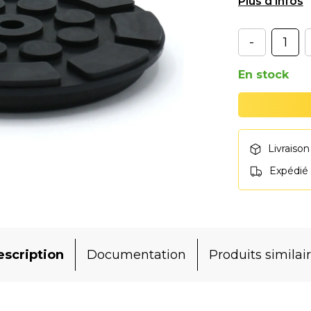
K/KS/TS32/36
-
En stock
Livraison
Expédié
scription
Documentation
Produits similai