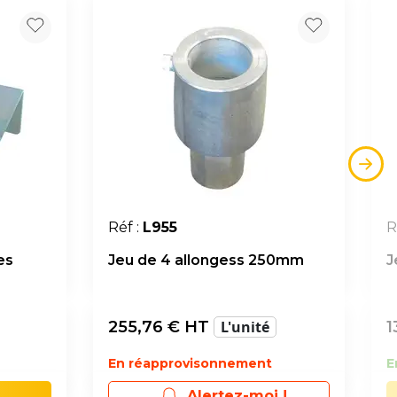
Réf :
L955
R
es
Jeu de 4 allongess 250mm
J
255,76
€ HT
L'unité
1
En réapprovisonnement
E
Alertez-moi !