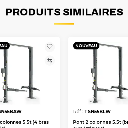
PRODUITS SIMILAIRES
EAU
NOUVEAU
SN55BAW
Réf :
TSN55BLW
colonnes 5.5t (4 bras
Pont 2 colonnes 5.5t (b