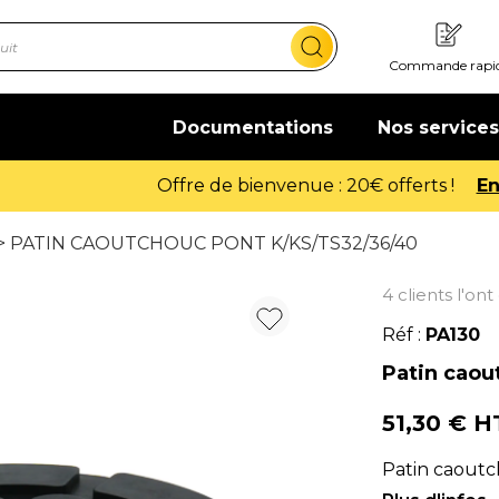
Commande rapi
Documentations
Nos services
Offre de bienvenue : 20€ offerts !
En savoir plus
> PATIN CAOUTCHOUC PONT K/KS/TS32/36/40
4 clients l'on
Réf :
PA130
Patin caou
51,30 € 
Patin caoutc