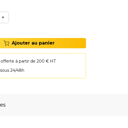
/40. - Diamètre du patin : 130 mm.
+
Ajouter au panier
 offerte à partir de 200 € HT
 sous 24/48h
res