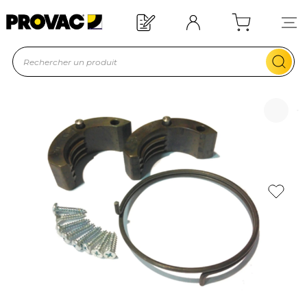
Offre de bienvenue : 20€ offerts !
En savoir plus