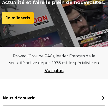
actualité et faire le plein de nouveautés.
Je m’inscris
Provac (Groupe PAC), leader Français de la
sécurité active depuis 1978 est le spécialiste en
équipements pour garages et centres
Voir plus
automobiles, outillages pneumatiques et
électriques et consommables pneumaticiens au
service du pneumatique. Trouvez parmi les
meilleurs équipements sur des critères de
Nous découvrir
qualité, de pérennité et d’avance technologique