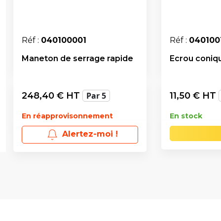
Réf :
040100001
Réf :
040100
Maneton de serrage rapide
Ecrou coniq
248,40
€ HT
Par 5
11,50
€ HT
En réapprovisonnement
En stock
Alertez-moi !