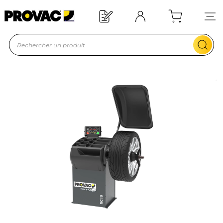
Offre de bienvenue : 20€ offerts !
En savoir plus