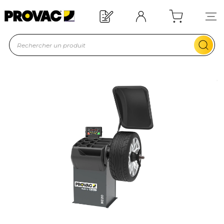
Offre de bienvenue : 20€ offerts !
En savoir plus