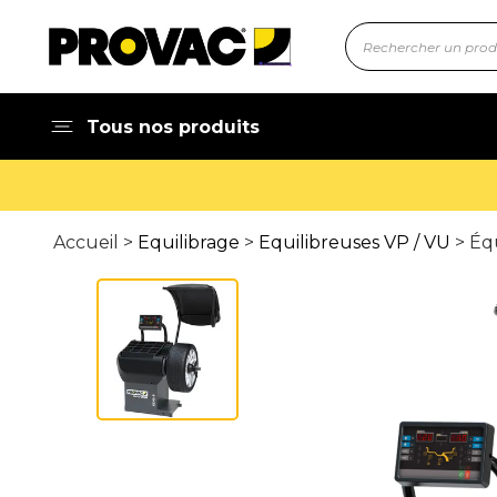
Tous nos produits
Accueil >
Equilibrage
>
Equilibreuses VP / VU
> Équ