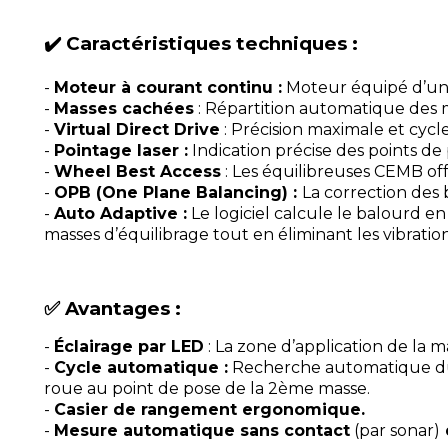
✔️ Caractéristiques techniques :
-
Moteur à courant continu :
Moteur équipé d’un 
-
Masses cachées
: Répartition automatique des m
-
Virtual Direct Drive
: Précision maximale et cycl
-
Pointage laser :
Indication précise des points de
-
Wheel Best Access
: Les équilibreuses CEMB off
-
OPB (One Plane Balancing) :
La correction des 
-
Auto Adaptive :
Le logiciel calcule le balourd e
masses d’équilibrage tout en éliminant les vibratio
✅ Avantages :
-
Éclairage par LED
: La zone d’application de la m
-
Cycle automatique :
Recherche automatique du 
roue au point de pose de la 2ème masse.
-
Casier de rangement ergonomique.
-
Mesure automatique sans contact
(par sonar)