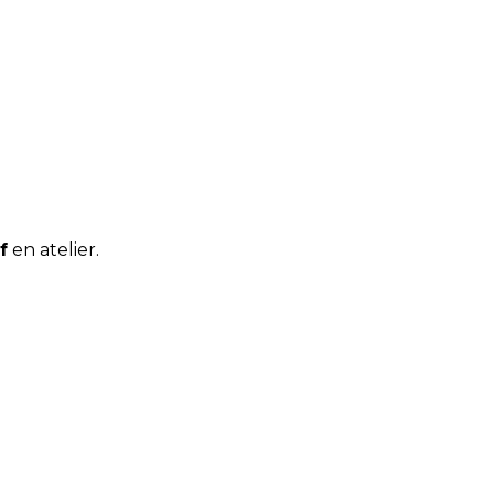
f
en atelier.