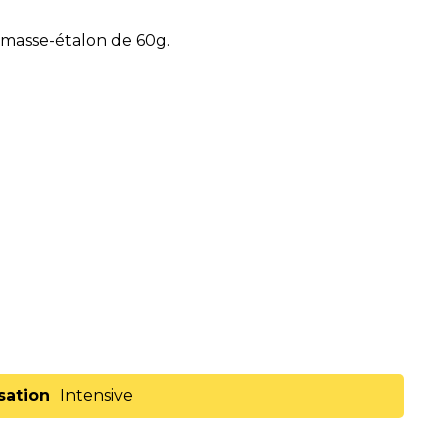
t masse-étalon de 60g.
isation
Intensive