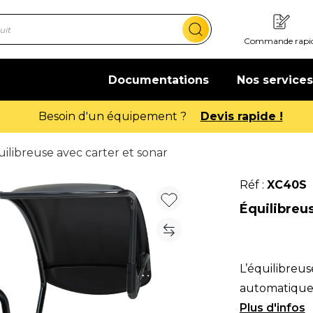
Commande rapi
Documentations
Nos services
Offre de bienvenue : 20€ offerts !
En savoir
ilibreuse avec carter et sonar
Réf :
XC40S
Équilibreus
L’équilibreu
automatique 
usage intensi