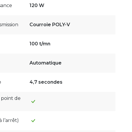
sance
120 W
smission
Courroie POLY-V
100 t/mn
Automatique
e
4,7 secondes
point de
 l’arrêt)