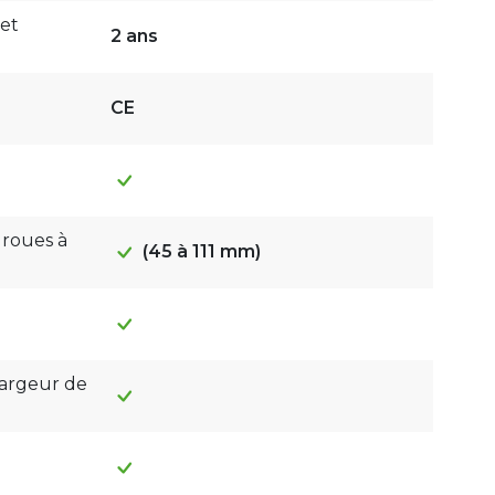
 et
2 ans
CE
 roues à
(45 à 111 mm)
largeur de