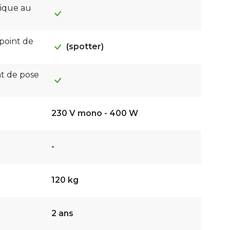
ique au
point de
(spotter)
nt de pose
230 V mono - 400 W
-
120 kg
2 ans