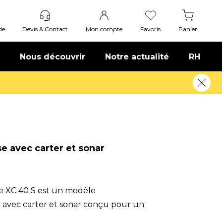
de
Devis & Contact
Mon compte
Favoris
Panier
Nous découvrir
Notre actualité
RH
 plus
e avec carter et sonar
se XC 40 S est un modèle
avec carter et sonar conçu pour un
f en atelier. Caractéristiq