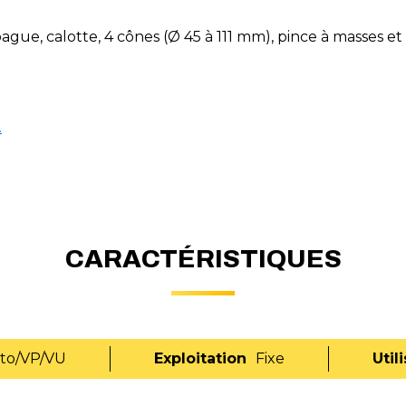
bague, calotte, 4 cônes (Ø 45 à 111 mm), pince à masses e
.
CARACTÉRISTIQUES
to/VP/VU
Exploitation
Fixe
Util