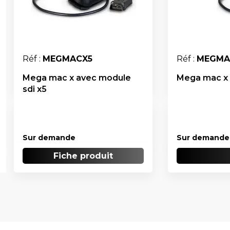
Réf :
MEGMACX5
Réf :
MEGMA
Mega mac x avec module
Mega mac x 
sdi x5
Sur demande
Sur demande
Fiche produit