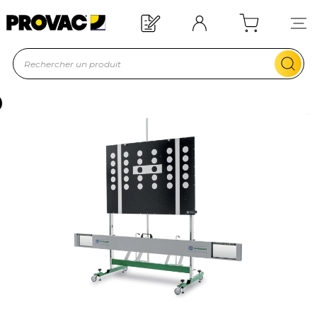
Offre de bienvenue : 20€ offerts !
En savoir plus