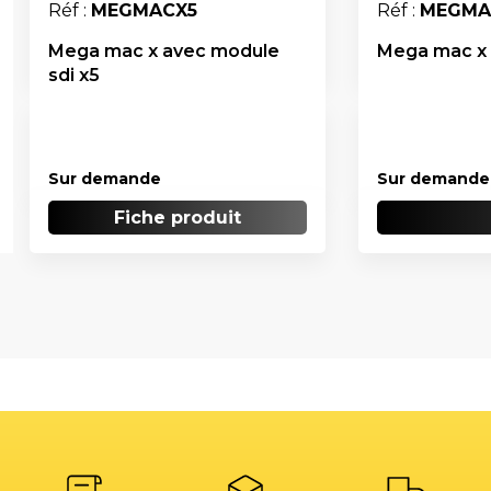
Réf :
MEGMACX5
Réf :
MEGMA
Mega mac x avec module
Mega mac x 
sdi x5
Sur demande
Sur demande
Fiche produit