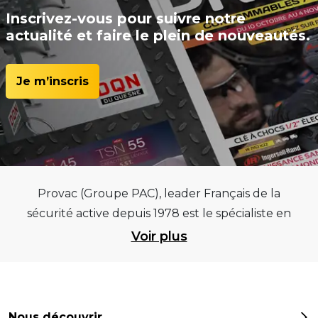
Inscrivez-vous pour suivre notre
actualité et faire le plein de nouveautés.
Je m’inscris
Provac (Groupe PAC), leader Français de la
sécurité active depuis 1978 est le spécialiste en
équipements pour garages et centres
Voir plus
automobiles, outillages pneumatiques et
électriques et consommables pneumaticiens au
service du pneumatique. Trouvez parmi les
meilleurs équipements sur des critères de
Nous découvrir