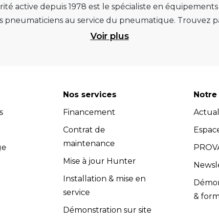
ité active depuis 1978 est le spécialiste en équipement
pneumaticiens au service du pneumatique. Trouvez par
ité et d’avance technologique pour que la roue rempliss
Voir plus
ts et matériels de garage : ponts élévateurs de voitur
 géométrie, compresseurs pistons et à vis, outils de dia
et les masses d’équilibrage... Quels que soient vos be
re atelier. Retrouvez une sélection de marques renommées, 
Nos services
Notre 
 Vous pouvez donc avoir l'assurance d'investir dans des
s
Financement
Actual
dispose d’un service après-vente efficace et propose u
s (contrats de maintenance, extensions de garantie, cont
Contrat de
Espac
compétents dans le domaine de l'équipement de garage.
maintenance
ge
PROVA
adaptés à vos besoins spécifiques. Les équipes Provac co
Mise à jour Hunter
Newsl
nir un soutien technique et répondre à toutes vos quest
Installation & mise en
Démons
vac accorde une grande importance à la satisfaction clie
service
& form
 l’installation et la maintenance, sont conformes aux exig
Démonstration sur site