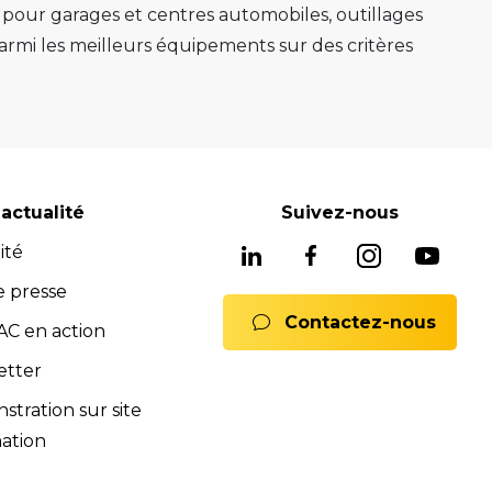
s pour garages et centres automobiles, outillages
mi les meilleurs équipements sur des critères
e au mieux sa mission.
e, ponts 2 colonnes, machines de montage de
gnostic avancés système ADAS, mais aussi les
soins, nous avons les solutions adaptées pour
reconnues pour leur fiabilité, leur durabilité et
actualité
Suivez-nous
 équipements fiables et durables.
ité
ne offre complète de services pour assurer
rats full service, formations). Notre équipe est
e presse
Contactez-nous
 Nous sommes là pour vous conseiller et vous
C en action
mmerciales et SAV sont à votre disposition pour
etter
ions.
tration sur site
nts.
ation
ences de la norme iso 9001:2015.