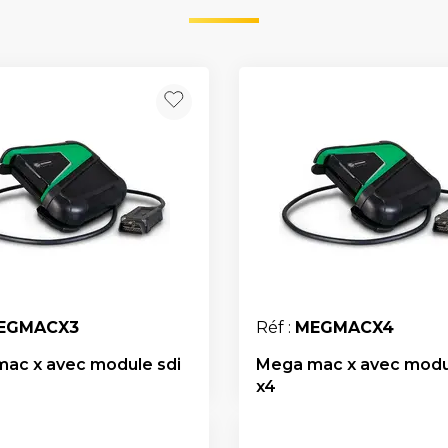
EGMACX3
Réf :
MEGMACX4
ac x avec module sdi
Mega mac x avec modu
x4