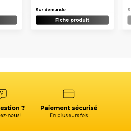
Sur demande
S
Fiche produit
estion ?
Paiement sécurisé
ez-nous !
En plusieurs fois