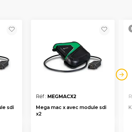
Réf :
MEGMACX2
R
le sdi
Mega mac x avec module sdi
K
x2