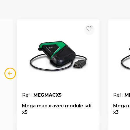
Réf :
MEGMACX5
Réf :
M
Mega mac x avec module sdi
Mega m
x5
x3