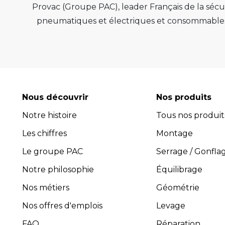
Provac (Groupe PAC), leader Français de la sécur
pneumatiques et électriques et consommables 
de qualité, de pérenn
Provac propose une large gamme d'équipemen
pneus, équilibreuses de roue, contrôleur de
consommables comme les valves pneu tubeless 
optimiser l'efficacité et la productivité de vot
Nous découvrir
Nos produits
leur performance exceptionnelle.
Notre histoire
Tous nos produit
Avec plus de 45 ans d’expérience, PROVAC 
Les chiffres
l’installation et la maintenance des équipement
Montage
composée de professionnels expérimentés et 
Le groupe PAC
Serrage / Gonfla
guider dans le choix des équipements les plus 
Notre philosophie
Équilibrage
four
Nos métiers
Géométrie
Pro
Toutes les activités, y compris
Nos offres d'emplois
Levage
FAQ
Réparation