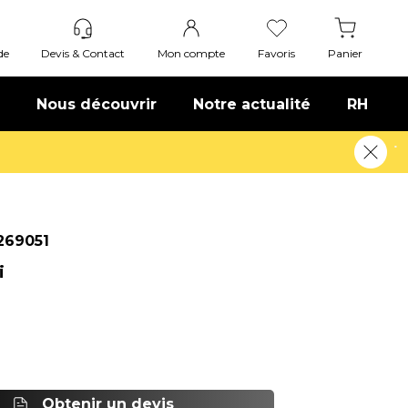
de
Devis & Contact
Mon compte
Favoris
Panier
Nous découvrir
Notre actualité
RH
269051
i
Obtenir un devis