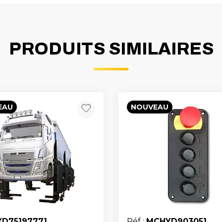
PRODUITS SIMILAIRES
EAU
NOUVEAU
YD75197771
Réf :
MCHYD903051