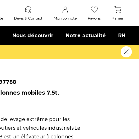
de
Devis & Contact
Mon compte
Favoris
Panier
Nous découvrir
Notre actualité
RH
oir plus
97788
lonnes mobiles 7.5t.
 de levage extrême pour les
tiers et véhicules industriels.Le
est un élévateur à colonnes