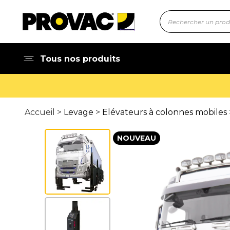
Tous nos produits
Accueil >
Levage
>
Elévateurs à colonnes mobiles
NOUVEAU