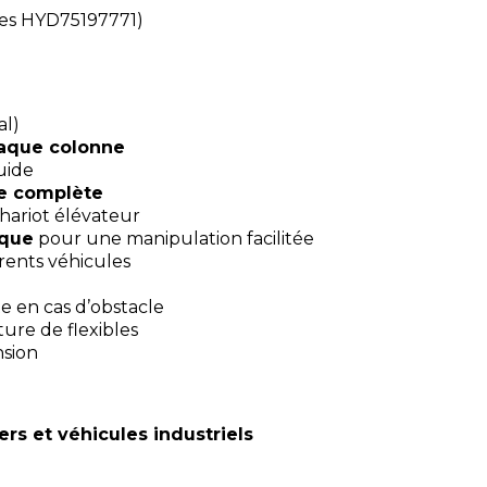
nes HYD75197771)
al)
haque colonne
uide
e complète
ariot élévateur
ique
pour une manipulation facilitée
rents véhicules
te en cas d’obstacle
ure de flexibles
sion
rs et véhicules industriels