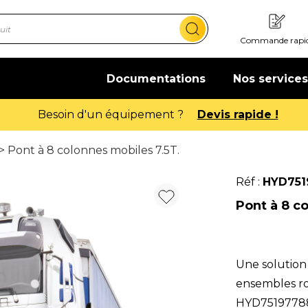
Commande rapi
Documentations
Nos services
Offre de bienvenue : 20€ offerts !
En sav
> Pont à 8 colonnes mobiles 7.5T.
Réf :
HYD751
Pont à 8 co
Une solution
ensembles rou
HYD75197788 