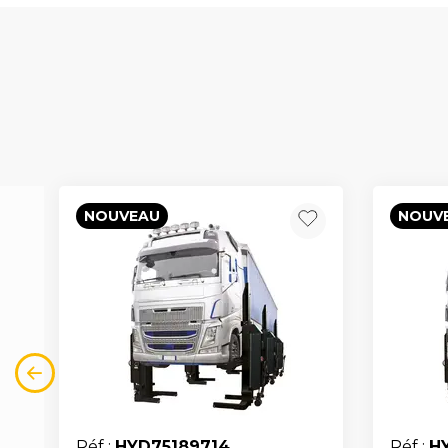
NOUVEAU
NOUV
Réf :
HYD75189714
Réf :
H