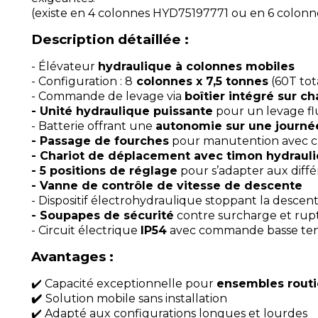
(existe en 4 colonnes HYD75197771 ou en 6 colon
Description détaillée :
- Élévateur
hydraulique à colonnes mobiles
- Configuration : 8
colonnes x 7,5 tonnes
(60T tot
- Commande de levage via
boîtier intégré sur c
- Unité hydraulique puissante
pour un levage fl
- Batterie offrant une
autonomie sur une journé
-
Passage de fourches
pour manutention avec ch
- Chariot de déplacement avec timon hydraul
- 5 positions de réglage
pour s’adapter aux diffé
- Vanne de contrôle de vitesse de descente
- Dispositif électrohydraulique stoppant la descen
- Soupapes de sécurité
contre surcharge et rupt
- Circuit électrique
IP54
avec commande basse ten
Avantages :
✔️ Capacité exceptionnelle pour
ensembles routie
✔️
Solution mobile sans installation
✔️ Adapté aux configurations longues et lourdes