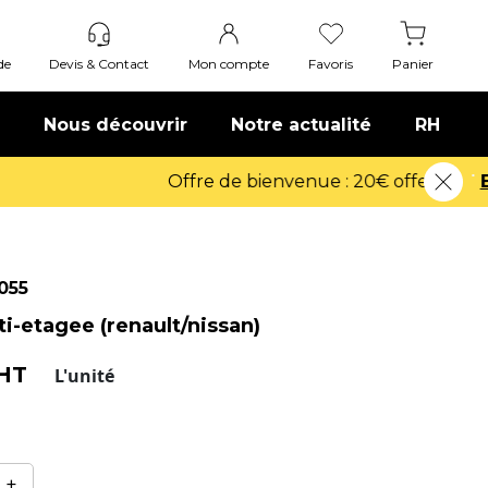
de
Devis & Contact
Mon compte
Favoris
Panier
Nous découvrir
Notre actualité
RH
055
i-etagee (renault/nissan)
 HT
L'unité
mm (RENAULT, NISSAN)
+