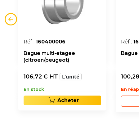
Réf :
160400006
Réf :
1
Bague multi-etagee
Bague 
(citroen/peugeot)
106,72
€ HT
L'unité
100,2
En stock
En réa
Acheter