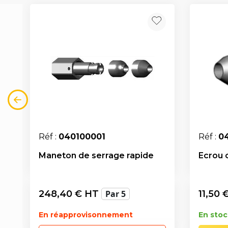
Réf :
040100001
Réf :
0
Maneton de serrage rapide
Ecrou 
248,40
€ HT
Par 5
11,50
€
En réapprovisonnement
En stoc