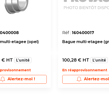
60400008
Réf :
160400017
multi-etagee (opel)
Bague multi-etagee (g
8
€ HT
L'unité
100,28
€ HT
L'unité
pprovisonnement
En réapprovisonnement
Alertez-moi !
Alertez-moi