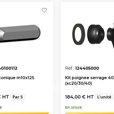
40100112
Réf :
124405000
conique m10x125
Kit poignee serrage 
(xc20/30/40)
 HT
Par 5
184,00
€ HT
L'unité
k
En stock