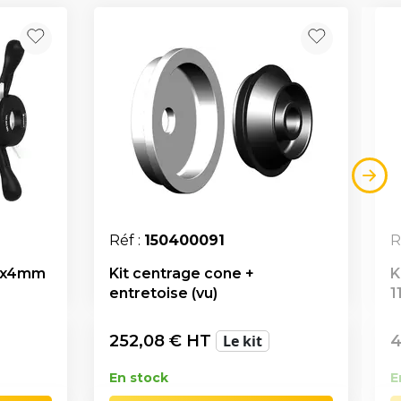
Réf :
150400091
R
40x4mm
Kit centrage cone +
K
entretoise (vu)
1
252,08
€ HT
Le kit
4
En stock
E