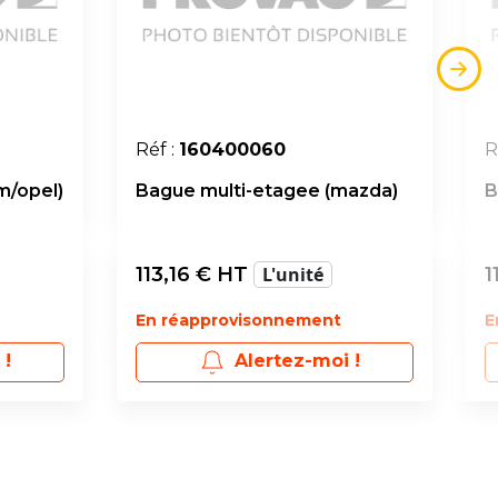
Réf :
160400060
R
m/opel)
Bague multi-etagee (mazda)
B
113,16
€ HT
L'unité
1
En réapprovisonnement
E
 !
Alertez-moi !