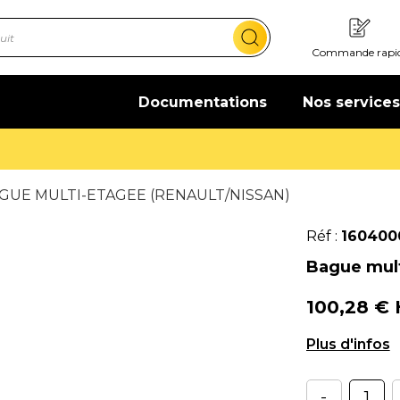
Commande rapi
Documentations
Nos services
Offre de bienvenue : 20€ offerts !
En savoir plus
GUE MULTI-ETAGEE (RENAULT/NISSAN)
Réf :
160400
Bague mult
100,28 €
Ø 60/66/71 
-