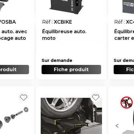
VOSBA
Réf :
XCBIKE
Réf :
XC
 auto. avec
Équilibreuse auto.
Équilib
locage auto
moto
carter 
Sur demande
Sur dem
produit
Fiche produit
Fi