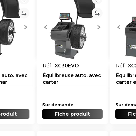
Réf :
XC
Réf :
XC30EVO
 auto. avec
Équilib
Équilibreuse auto. avec
nar
carter 
carter
Sur dem
Sur demande
produit
Fi
Fiche produit