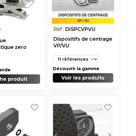
Réf :
DISPCVPVU
W
Dispositifs de centrage
oue
VP/VU
tique zero
Découvrir la gamme
ande
Voir les produits
che produit