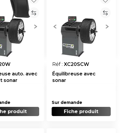
20W
Réf :
XC20SCW
reuse auto. avec
Équilibreuse avec
et sonar
sonar
ande
Sur demande
che produit
Fiche produit