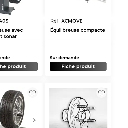
40S
Réf :
XCMOVE
reuse avec
Équilibreuse compacte
et sonar
ande
Sur demande
che produit
Fiche produit