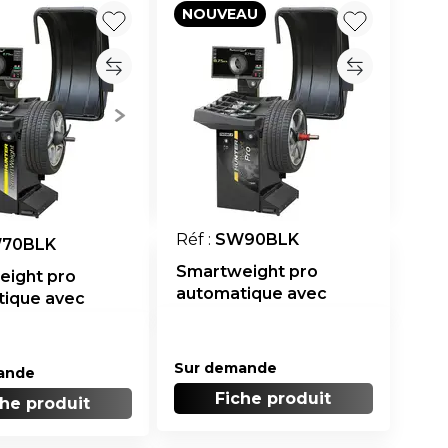
NOUVEAU
Réf :
SW90BLK
70BLK
Smartweight pro
eight pro
automatique avec
tique avec
carter et blocage auto
Sur demande
ande
Fiche produit
che produit