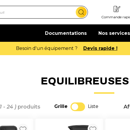
Commande rapi
Documentations
Nos services
Offre de bienvenue : 20€ offerts !
En savoir plus
EQUILIBREUSES 
 1 - 24 )
produits
Grille
Liste
Af