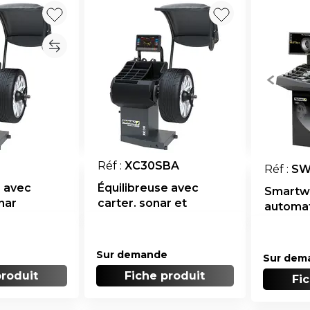
Réf :
XC30SBA
Réf :
SW
e avec
Équilibreuse avec
Smartw
nar
carter. sonar et
automa
blocage auto
carter
Sur demande
Sur dem
produit
Fiche produit
Fi