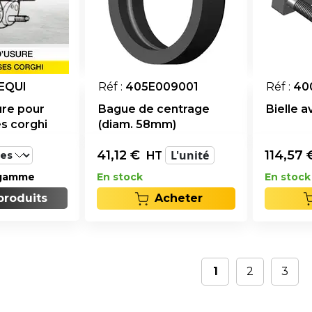
EQUI
Réf :
405E009001
Réf :
40
ure pour
Bague de centrage
Bielle 
es corghi
(diam. 58mm)
41,12
€
L'unité
114,57
HT
 gamme
En stock
En stock
 produits
Acheter
1
2
3