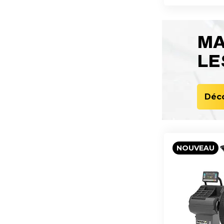
MA
LE
Déco
NOUVEAU