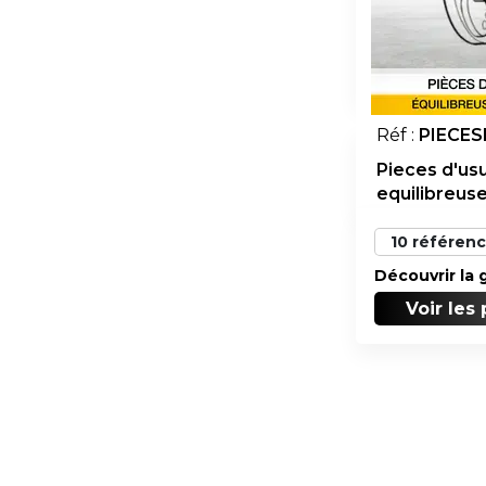
Réf :
PIECES
Pieces d'us
equilibreus
Découvrir la
Voir les