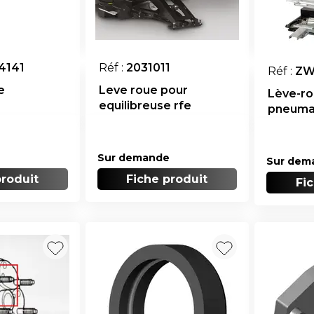
4141
Réf :
2031011
Réf :
Z
e
Leve roue pour
Lève-r
equilibreuse rfe
pneuma
weight
Sur demande
Sur dem
produit
Fiche produit
Fi