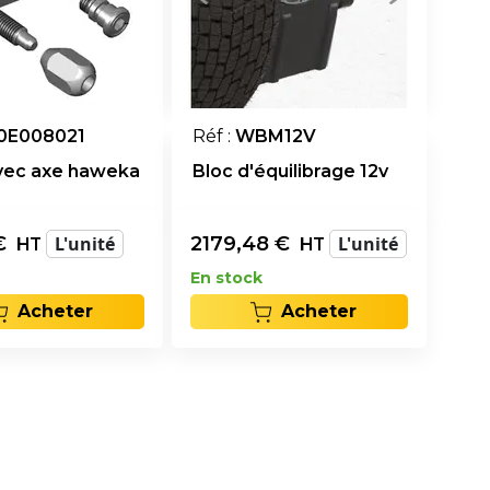
0E008021
Réf :
WBM12V
avec axe haweka
Bloc d'équilibrage 12v
€
L'unité
2179,48
€
L'unité
HT
HT
En stock
Acheter
Acheter