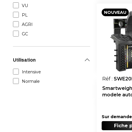
VU
NOUVEAU
PL
AGRI
GC
Utilisation
Intensive
Réf :
SWE20
Normale
Smartweight
modele aut
avec blocag
Sur demande
Fiche 