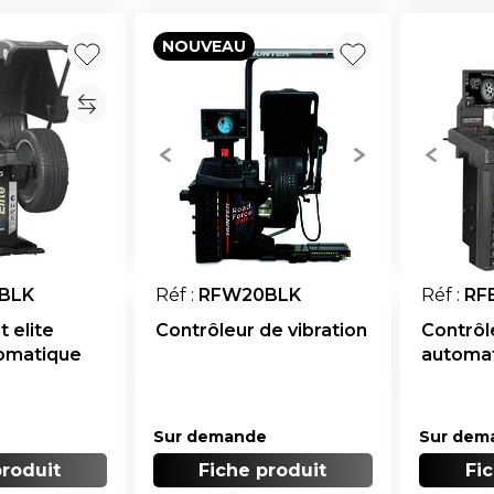
NOUVEAU
BLK
Réf :
RFW20BLK
Réf :
RF
 elite
Contrôleur de vibration
Contrôl
omatique
automa
e auto
Sur demande
Sur dem
produit
Fiche produit
Fi