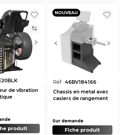
NOUVEAU
E20BLK
Réf :
46BV184166
eur de vibration
Chassis en metal avec
tique
casiers de rangement
ande
Sur demande
che produit
Fiche produit