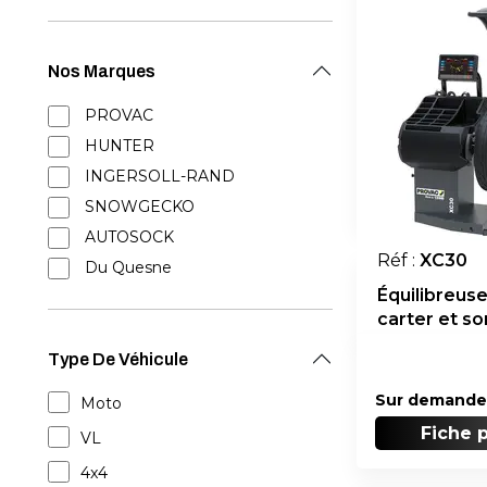
Nos Marques
PROVAC
HUNTER
INGERSOLL-RAND
SNOWGECKO
AUTOSOCK
Réf :
XC30
Du Quesne
Équilibreus
carter et so
Type De Véhicule
Sur demande
Moto
Fiche 
VL
4x4