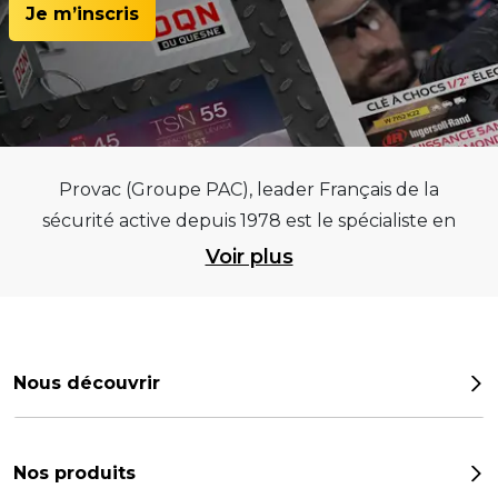
Je m’inscris
Provac (Groupe PAC), leader Français de la
sécurité active depuis 1978 est le spécialiste en
équipements pour garages et centres
Voir plus
automobiles, outillages pneumatiques et
électriques et consommables pneumaticiens au
service du pneumatique. Trouvez parmi les
meilleurs équipements sur des critères de
Nous découvrir
qualité, de pérennité et d’avance technologique
Notre histoire
pour que la roue remplisse au mieux sa mission.
Provac propose une large gamme
Les chiffres
Nos produits