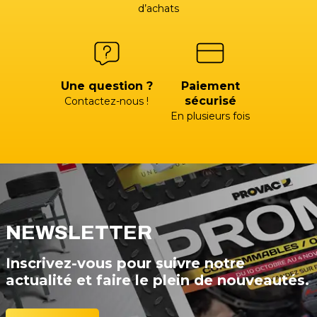
d’achats
Une question ?
Paiement
sécurisé
Contactez-nous !
En plusieurs fois
NEWSLETTER
Inscrivez-vous pour suivre notre
actualité et faire le plein de nouveautés.