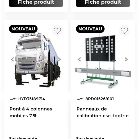
Fiche produit
Fiche produit
NOUVEAU
NOUVEAU
Réf :
HYD75189714
Réf :
8PD015269101
Pont à 4 colonnes
Panneaux de
mobiles 7.5t.
calibration csc-tool se
Sur demande
Sur demande