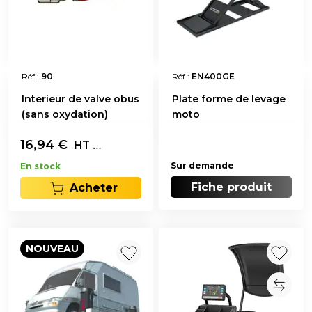
Réf :
90
Réf :
EN400GE
Interieur de valve obus
Plate forme de levage
(sans oxydation)
moto
16,94
€
Les 100
HT
Sur demande
En stock
Fiche produit
Acheter
NOUVEAU