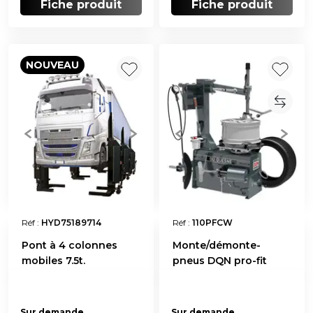
Fiche produit
Fiche produit
NOUVEAU
Réf :
HYD75189714
Réf :
110PFCW
Pont à 4 colonnes
Monte/démonte-
mobiles 7.5t.
pneus DQN pro-fit
Sur demande
Sur demande