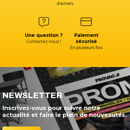
d’achats
Une question ?
Paiement
sécurisé
Contactez-nous !
En plusieurs fois
NEWSLETTER
Inscrivez-vous pour suivre notre
actualité et faire le plein de nouveautés.