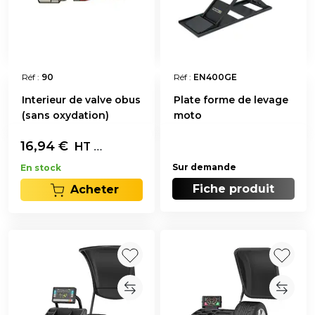
Réf :
90
Réf :
EN400GE
Interieur de valve obus
Plate forme de levage
(sans oxydation)
moto
16,94
€
Les 100
HT
Sur demande
En stock
Fiche produit
Acheter