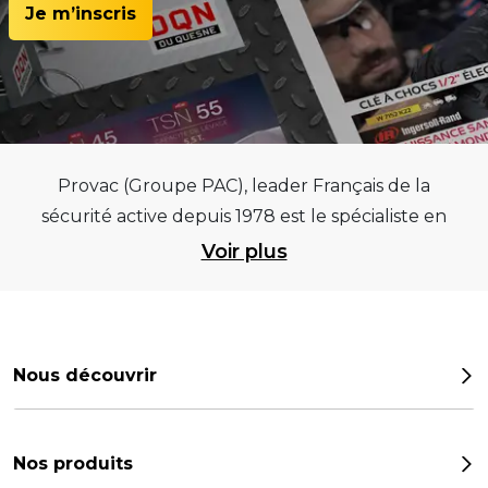
Je m’inscris
Provac (Groupe PAC), leader Français de la
sécurité active depuis 1978 est le spécialiste en
équipements pour garages et centres
Voir plus
automobiles, outillages pneumatiques et
électriques et consommables pneumaticiens au
service du pneumatique. Trouvez parmi les
meilleurs équipements sur des critères de
Nous découvrir
qualité, de pérennité et d’avance technologique
Notre histoire
pour que la roue remplisse au mieux sa mission.
Provac propose une large gamme
Les chiffres
Nos produits