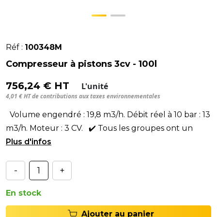
Réf :
100348M
Compresseur à pistons 3cv - 100l
756,24 € HT
L'unité
4,01 € HT de contributions aux taxes environnementales
Volume engendré : 19,8 m3/h. Débit réel à 10 bar : 13
m3/h. Moteur : 3 CV. ✔️ Tous les groupes ont un
compresseur avec cy
-
+
En stock
Ajouter au panier