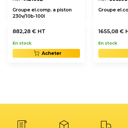
Groupe el.comp. a piston
Groupe el.co
230v/10b-100l
882,28
€ HT
1655,08
€ 
En stock
En stock
Acheter