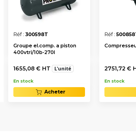
Réf :
300598T
Réf :
500858
Groupe el.comp. a piston
Compresseur 
400vtri/10b-270l
1655,08
€ HT
L'unité
2751,72
€ 
En stock
En stock
Acheter