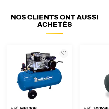
NOS CLIENTS ONT AUSSI
ACHETÉS
Réf :
MB100B
Réf :
300598