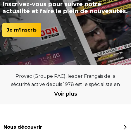
Inscrivez-vous pour suivre notre
actualité et faire le plein de nouveautés.
Je m’inscris
Provac (Groupe PAC), leader Français de la
sécurité active depuis 1978 est le spécialiste en
équipements pour garages et centres
Voir plus
automobiles, outillages pneumatiques et
électriques et consommables pneumaticiens au
service du pneumatique. Trouvez parmi les
meilleurs équipements sur des critères de
Nous découvrir