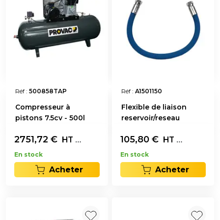
Réf :
500858TAP
Réf :
A1501150
Compresseur à
Flexible de liaison
pistons 7.5cv - 500l
reservoir/reseau
2751,72
€
L'unité
105,80
€
L'unité
HT
HT
En stock
En stock
Acheter
Acheter