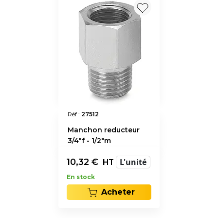
Réf :
27512
Manchon reducteur
3/4"f - 1/2"m
10,32
€
L'unité
HT
En stock
Acheter