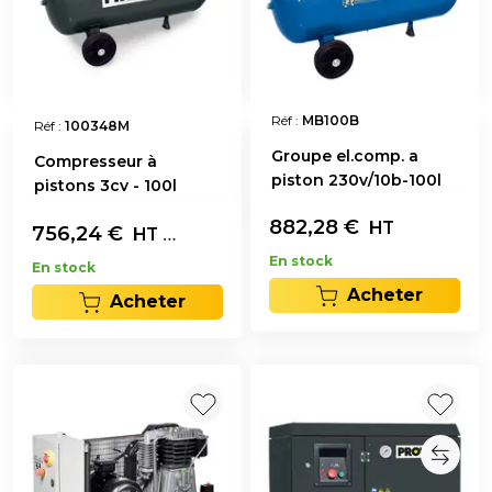
Réf :
MB100B
Réf :
100348M
Groupe el.comp. a
Compresseur à
piston 230v/10b-100l
pistons 3cv - 100l
882,28
€
HT
756,24
€
L'unité
HT
En stock
En stock
Acheter
Acheter