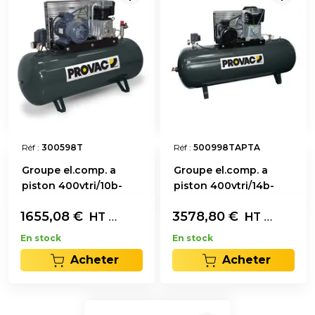
Réf :
300598T
Réf :
500998TAPTA
Groupe el.comp. a
Groupe el.comp. a
piston 400vtri/10b-
piston 400vtri/14b-
270l
500l
1655,08
€
L'unité
3578,80
€
L'unité
HT
HT
En stock
En stock
Acheter
Acheter