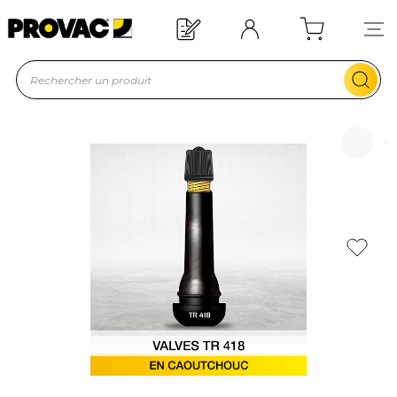
Offre de bienvenue : 20€ offerts !
En savoir plus