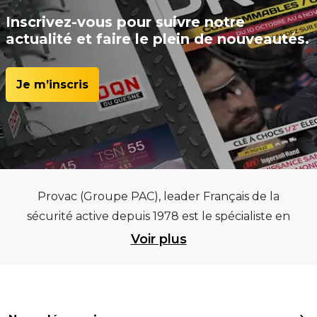
Inscrivez-vous pour suivre notre
actualité et faire le plein de nouveautés.
Je m’inscris
Provac (Groupe PAC), leader Français de la
sécurité active depuis 1978 est le spécialiste en
équipements pour garages et centres
Voir plus
automobiles, outillages pneumatiques et
électriques et consommables pneumaticiens au
service du pneumatique. Trouvez parmi les
meilleurs équipements sur des critères de