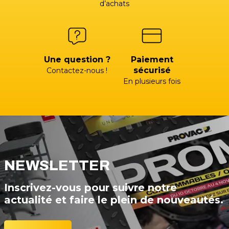
d’achats
Une question ?
Paiement
sécurisé
Contactez-nous !
En plusieurs fois
NEWSLETTER
Inscrivez-vous pour suivre notre
actualité et faire le plein de nouveautés.