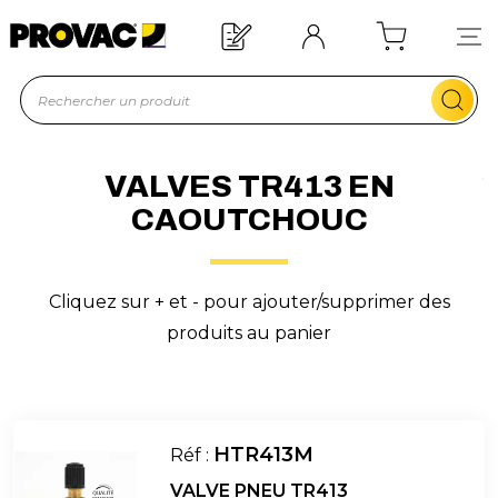
s rapide !
Offre de bienvenue 
En savoi
VALVES TR413 EN
CAOUTCHOUC
Cliquez sur + et - pour ajouter/supprimer des
produits au panier
HTR413M
Réf :
VALVE PNEU TR413