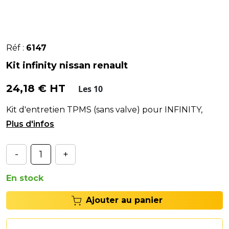
Réf :
6147
Kit infinity nissan renault
24,18 € HT
Les 10
Kit d'entretien TPMS (sans valve) pour INFINITY,
NISSAN, RENAULT
-
+
En stock
Ajouter au panier