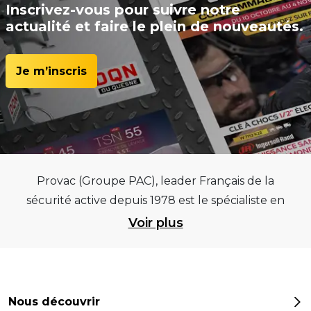
Inscrivez-vous pour suivre notre
actualité et faire le plein de nouveautés.
Je m’inscris
Provac (Groupe PAC), leader Français de la
sécurité active depuis 1978 est le spécialiste en
équipements pour garages et centres
Voir plus
automobiles, outillages pneumatiques et
électriques et consommables pneumaticiens au
service du pneumatique. Trouvez parmi les
meilleurs équipements sur des critères de
Nous découvrir