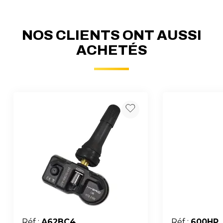
NOS CLIENTS ONT AUSSI
ACHETÉS
Réf :
A62BC4
Réf :
600HP