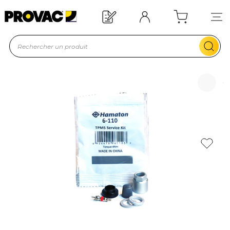
Offre de bienvenue : 20€ offerts !
En savoir plus