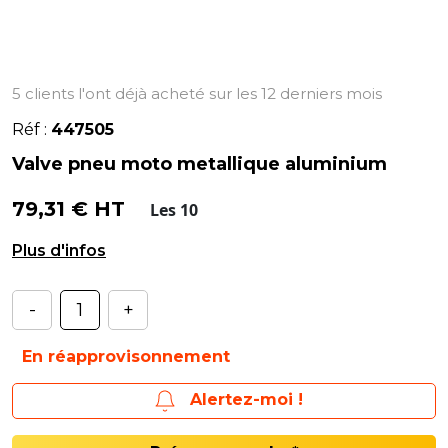
5 clients l'ont déjà acheté sur les 12 derniers mois
Réf :
447505
Valve pneu moto metallique aluminium
79,31 € HT
Les 10
Aluminium Serrage : 12/15 Nm.
-
+
En réapprovisonnement
Alertez-moi !