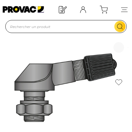
Offre de bienvenue : 20€ offerts !
En savoir plus