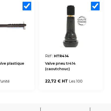
Réf :
HTR414
alve plastique
Valve pneu tr414
(caoutchouc)
22,72 € HT
'unité
Les 100