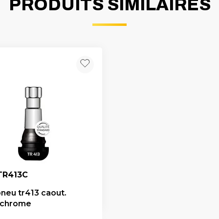
PRODUITS SIMILAIRES
TR413C
pneu tr413 caout.
 chrome