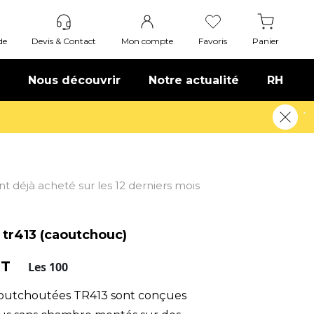
de
Devis & Contact
Mon compte
Favoris
Panier
Nous découvrir
Notre actualité
RH
ont déjà acheté sur les 12 derniers mois
 tr413 (caoutchouc)
HT
Les 100
aoutchoutées TR413 sont conçues