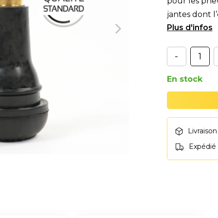
pour les pne
jantes dont l
mm. (pour le
-
En stock
Livraison
Expédié