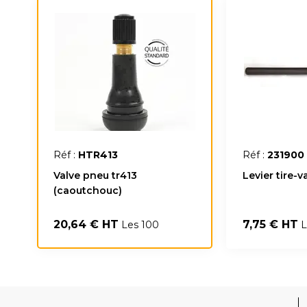
Réf :
HTR413
Réf :
231900
Valve pneu tr413
Levier tire-v
(caoutchouc)
20,64 € HT
7,75 € HT
Les 100
L