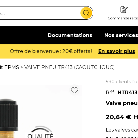
Commande rapi
Documentations
Nos services
Offre de bienvenue : 20€ offerts !
En savoir plus
kit TPMS
> VALVE PNEU TR413 (CAOUTCHOUC)
590 clients l'
Réf :
HTR413
Valve pneu
20,64 € 
Les valves c