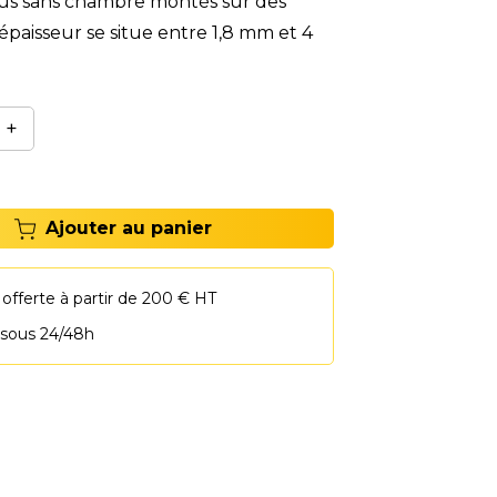
us sans chambre montés sur des
’épaisseur se situe entre 1,8 mm et 4
+
Ajouter au panier
 offerte à partir de 200 € HT
 sous 24/48h