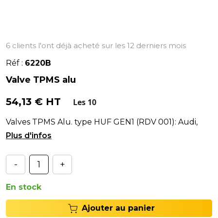
6 clients l'ont déjà acheté sur les 12 derniers mois
Réf :
6220B
Valve TPMS alu
54,13 € HT
Les 10
Valves TPMS Alu. type HUF GEN1 (RDV 001): Audi,
BMW, Fiat, Kia, Mini, Porsche, VW
-
+
En stock
Ajouter au panier