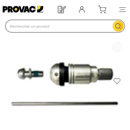
Offre de bienvenue : 20€ offerts !
En savoir plus