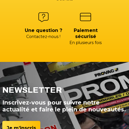
Une question ?
Paiement
sécurisé
Contactez-nous !
En plusieurs fois
NEWSLETTER
Inscrivez-vous pour suivre notre
actualité et faire le plein de nouveautés.
Je m’inscris