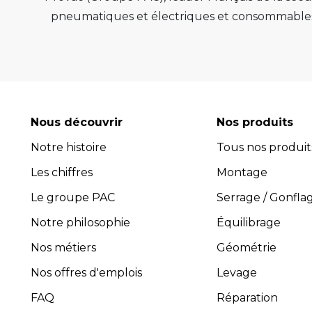
pneumatiques et électriques et consommables 
de qualité, de pérenn
Provac propose une large gamme d'équipemen
pneus, équilibreuses de roue, contrôleur de
consommables comme les valves pneu tubeless 
optimiser l'efficacité et la productivité de vot
Nous découvrir
Nos produits
leur performance exceptionnelle.
Notre histoire
Tous nos produit
Avec plus de 45 ans d’expérience, PROVAC 
Les chiffres
l’installation et la maintenance des équipement
Montage
composée de professionnels expérimentés et 
Le groupe PAC
Serrage / Gonfla
guider dans le choix des équipements les plus 
Notre philosophie
Équilibrage
four
Nos métiers
Géométrie
Pro
Toutes les activités, y compris
Nos offres d'emplois
Levage
FAQ
Réparation