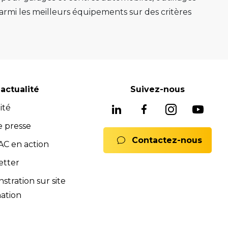
mi les meilleurs équipements sur des critères
e au mieux sa mission.
e, ponts 2 colonnes, machines de montage de
gnostic avancés système ADAS, mais aussi les
soins, nous avons les solutions adaptées pour
reconnues pour leur fiabilité, leur durabilité et
actualité
Suivez-nous
 équipements fiables et durables.
ité
ne offre complète de services pour assurer
rats full service, formations). Notre équipe est
e presse
Contactez-nous
 Nous sommes là pour vous conseiller et vous
C en action
mmerciales et SAV sont à votre disposition pour
etter
ions.
tration sur site
nts.
ation
ences de la norme iso 9001:2015.