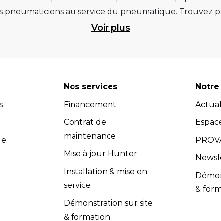
pneumaticiens au service du pneumatique. Trouvez par
ité et d’avance technologique pour que la roue rempliss
Voir plus
ts et matériels de garage : ponts élévateurs de voitur
 géométrie, compresseurs pistons et à vis, outils de dia
et les masses d’équilibrage... Quels que soient vos be
re atelier. Retrouvez une sélection de marques renommées, 
Nos services
Notre 
 Vous pouvez donc avoir l'assurance d'investir dans des
s
Financement
Actual
dispose d’un service après-vente efficace et propose u
s (contrats de maintenance, extensions de garantie, cont
Contrat de
Espac
compétents dans le domaine de l'équipement de garage.
maintenance
ge
PROVA
adaptés à vos besoins spécifiques. Les équipes Provac co
Mise à jour Hunter
Newsl
nir un soutien technique et répondre à toutes vos quest
Installation & mise en
Démons
vac accorde une grande importance à la satisfaction clie
service
& form
 l’installation et la maintenance, sont conformes aux exig
Démonstration sur site
& formation