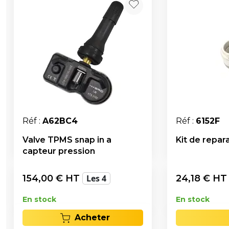
Réf :
A62BC4
Réf :
6152F
Valve TPMS snap in a
Kit de repa
capteur pression
154,00
€ HT
Les 4
24,18
€ H
En stock
En stock
Acheter