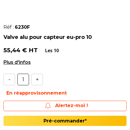
Réf :
6230F
Valve alu pour capteur eu-pro 10
55,44 € HT
Les 10
Valve complète pour HAMATON (sans capteur)
-
+
En réapprovisonnement
Alertez-moi !
Pré-commander*