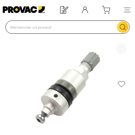
Offre de bienvenue : 20€ offerts !
En savoir plus