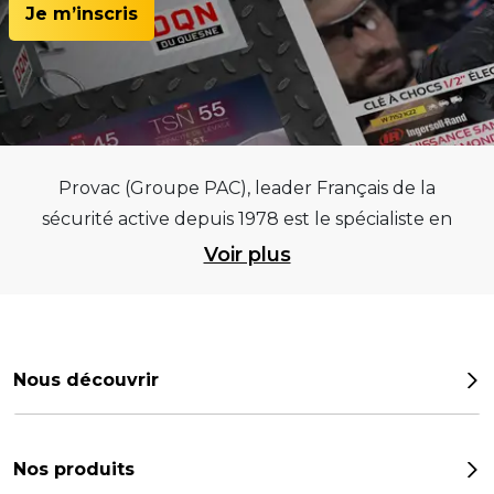
Je m’inscris
Provac (Groupe PAC), leader Français de la
sécurité active depuis 1978 est le spécialiste en
équipements pour garages et centres
Voir plus
automobiles, outillages pneumatiques et
électriques et consommables pneumaticiens au
service du pneumatique. Trouvez parmi les
meilleurs équipements sur des critères de
Nous découvrir
qualité, de pérennité et d’avance technologique
Notre histoire
pour que la roue remplisse au mieux sa mission.
Provac propose une large gamme
Les chiffres
Nos produits