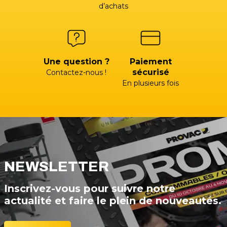
d’achats
Une question ?
Paiement
sécurisé
Contactez-nous !
En plusieurs fois
NEWSLETTER
Inscrivez-vous pour suivre notre
actualité et faire le plein de nouveautés.