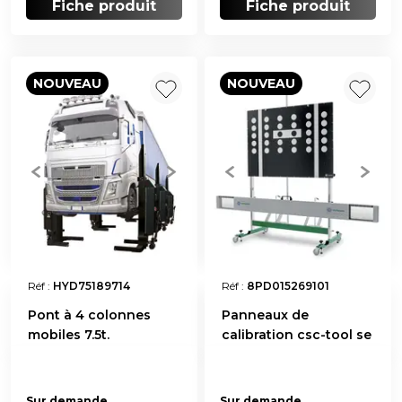
Fiche produit
Fiche produit
NOUVEAU
NOUVEAU
Réf :
HYD75189714
Réf :
8PD015269101
Pont à 4 colonnes
Panneaux de
mobiles 7.5t.
calibration csc-tool se
Sur demande
Sur demande