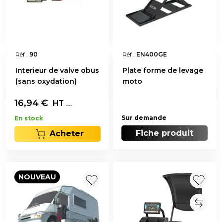
Réf :
90
Réf :
EN400GE
Interieur de valve obus
Plate forme de levage
(sans oxydation)
moto
16,94
€
Les 100
HT
Sur demande
En stock
Fiche produit
Acheter
NOUVEAU