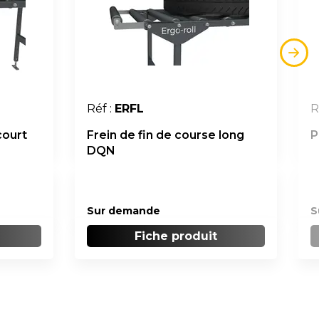
Réf :
ERFL
R
court
Frein de fin de course long
P
DQN
Sur demande
S
Fiche produit