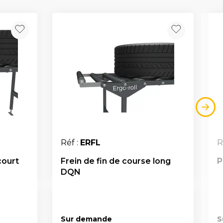
Réf :
ERFL
R
court
Frein de fin de course long
P
DQN
Sur demande
S