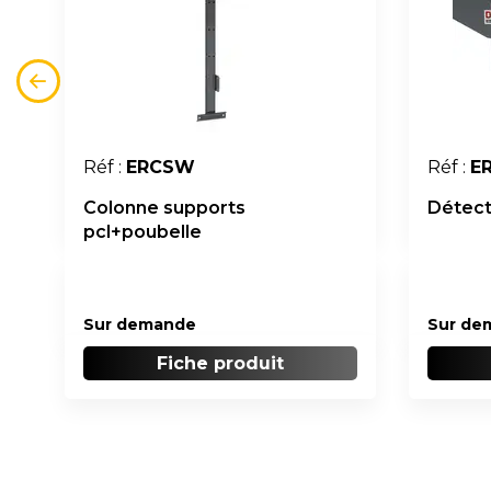
Réf :
ERCSW
Réf :
E
Colonne supports
Détect
pcl+poubelle
Sur demande
Sur de
Fiche produit