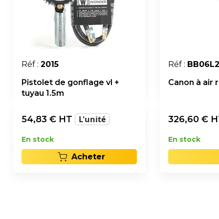
Réf :
2015
Réf :
BB06L
Pistolet de gonflage vl +
Canon à air r
tuyau 1.5m
54,83
€ HT
L'unité
326,60
€ 
En stock
En stock
Acheter