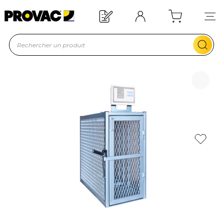
Offre de bienvenue : 20€ offerts !
En savoir plus