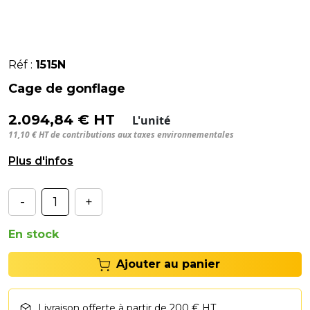
Réf :
1515N
Cage de gonflage
2.094,84 € HT
L'unité
11,10 € HT de contributions aux taxes environnementales
Cage de gonflage PL - Intérieur : 1360x690x1350 mm.
-
+
En stock
Ajouter au panier
Livraison offerte à partir de 200 € HT