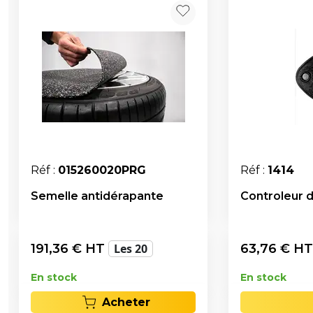
Réf :
015260020PRG
Réf :
1414
Semelle antidérapante
Controleur 
191,36
€ HT
Les 20
63,76
€ H
En stock
En stock
Acheter