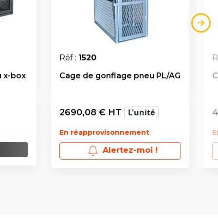
Réf :
1520
R
 x-box
Cage de gonflage pneu PL/AG
C
2690,08
€ HT
L'unité
4
En réapprovisonnement
E
Alertez-moi !