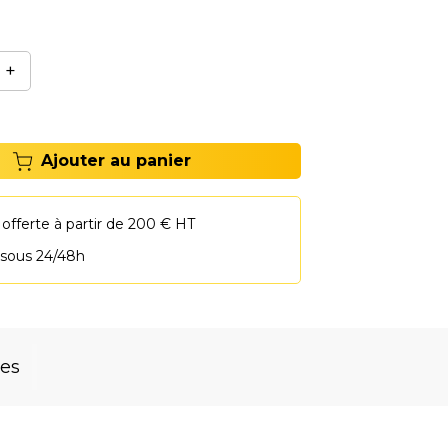
 rapide qu'avec de l'air traditionnel. &
+
Ajouter au panier
 offerte à partir de 200 € HT
 sous 24/48h
res