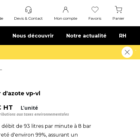
de
Devis & Contact
Mon compte
Favoris
Panier
Nous découvrir
Notre actualité
RH
L
 d'azote vp-vl
€ HT
L'unité
tributions aux taxes environnementales
 débit de 93 litres par minute à 8 bar
eté d'environ 99%, assurant un