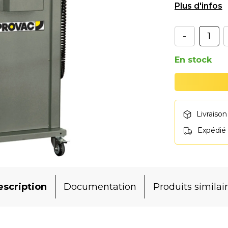
gonflage aussi
-
En stock
Livraison
Expédié
scription
Documentation
Produits similai