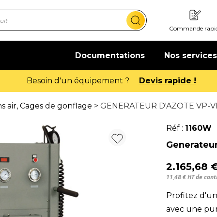
Commande rapi
Documentations
Nos services
Offre de bienvenue : 20€ offerts !
En savoir plus
 air, Cages de gonflage
> GENERATEUR D'AZOTE VP-V
Réf :
1160W
Generateur
2.165,68 
11,48 € HT de con
Profitez d'un
avec une pur