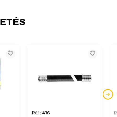
HETÉS
Réf :
416
R