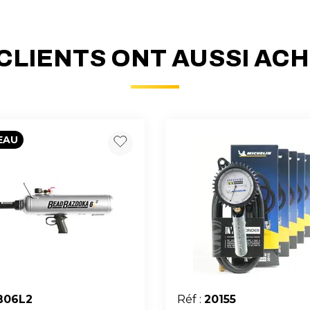
CLIENTS ONT AUSSI AC
EAU
B06L2
Réf :
20155