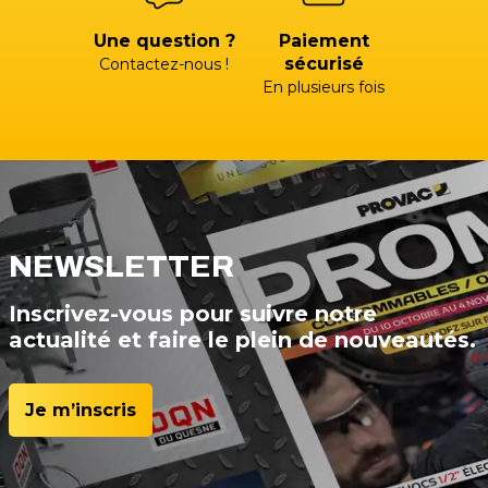
Une question ?
Paiement
sécurisé
Contactez-nous !
En plusieurs fois
NEWSLETTER
Inscrivez-vous pour suivre notre
actualité et faire le plein de nouveautés.
Je m’inscris