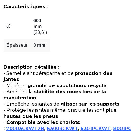
Caractéristiques :
600
Ø
mm
(23,6")
Épaisseur
3 mm
Description détaillée :
- Semelle antidérapante et de
protection des
jantes
- Matière :
granulé de caoutchouc recyclé
- Améliore la
stabilité des roues lors de la
manutention
- Empêche les jantes de
glisser sur les supports
- Protège les jantes même lorsqu’elles sont
plus
hautes que les pneus
-
Compatible avec les chariots
:
70003CKWT2B
,
63003CKWT
,
6301PCKWT
,
8001P