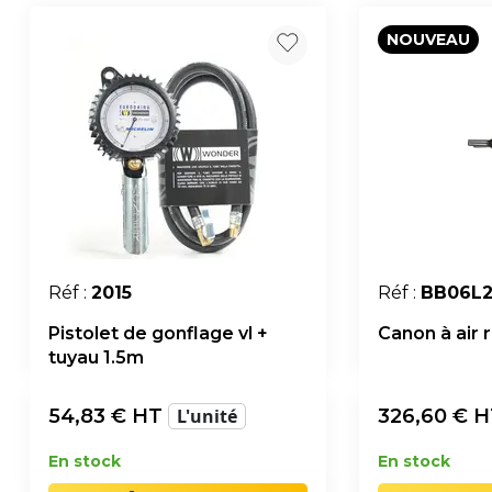
NOUVEAU
Réf :
2015
Réf :
BB06L
Pistolet de gonflage vl +
Canon à air r
tuyau 1.5m
54,83
€ HT
L'unité
326,60
€ 
En stock
En stock