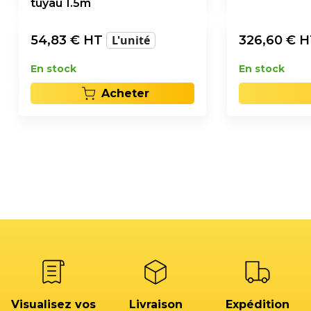
tuyau 1.5m
54,83
€ HT
L'unité
326,60
€ 
En stock
En stock
Acheter
Visualisez vos
Livraison
Expédition