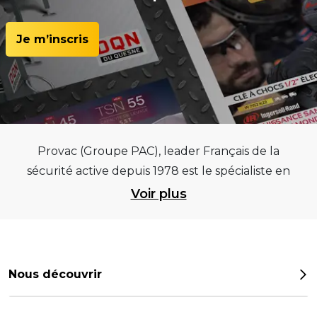
Je m’inscris
Provac (Groupe PAC), leader Français de la
sécurité active depuis 1978 est le spécialiste en
équipements pour garages et centres
Voir plus
automobiles, outillages pneumatiques et
électriques et consommables pneumaticiens au
service du pneumatique. Trouvez parmi les
meilleurs équipements sur des critères de
Nous découvrir
qualité, de pérennité et d’avance technologique
Notre histoire
pour que la roue remplisse au mieux sa mission.