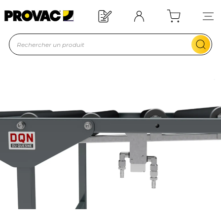
Offre de bienvenue : 20€ offerts !
En savoir plus