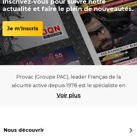
Inscrivez-vous pour suivre notre
actualité et faire le plein de nouveautés.
Je m’inscris
Provac (Groupe PAC), leader Français de la
sécurité active depuis 1978 est le spécialiste en
équipements pour garages et centres
Voir plus
automobiles, outillages pneumatiques et
électriques et consommables pneumaticiens au
service du pneumatique. Trouvez parmi les
meilleurs équipements sur des critères de
Nous découvrir
qualité, de pérennité et d’avance technologique