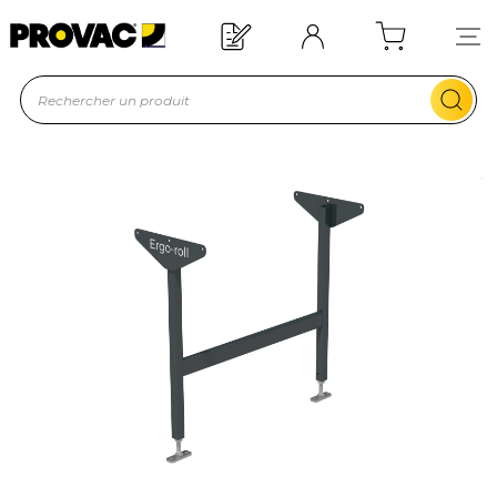
Offre de bienvenue : 20€ offerts !
En savoir plus