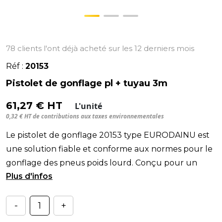
78 clients l'ont déjà acheté sur les 12 derniers mois
Réf :
20153
Pistolet de gonflage pl + tuyau 3m
61,27 € HT
L'unité
0,32 € HT de contributions aux taxes environnementales
Le pistolet de gonflage 20153 type EURODAINU est
une solution fiable et conforme aux normes pour le
gonflage des pneus poids lourd. Conçu pour un
usag
-
+