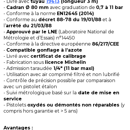
- Livré avec
tuyau
19613
(longueur 3 m)
-
Cadran Ø 80 mm
avec graduation de
0,7 à 11 bar
- Conforme à la norme
EN12645 (2014)
- Conforme au
décret 88-78 du 19/01/88
et à
l’
arrêté du 21/03/88
-
Approuvé par le LNE
(Laboratoire National de
Métrologie et d’Essais) n°14450
- Conforme à la directive européenne
86/217/CEE
-
Compatible gonflage à l’azote
- Livré avec
certificat de calibrage
- Fabrication sous
licence Michelin
- Admission taraudée
1/4" (11 bar maxi)
- Utilisation avec air comprimé filtré et non lubrifié
- Contrôle de précision possible par comparaison
avec un pistolet étalon
- Suivi métrologique basé sur la
date de mise en
service
- Pistolets
oxydés ou démontés non réparables
(y
compris hors garantie et > 5 ans)
Avantages :