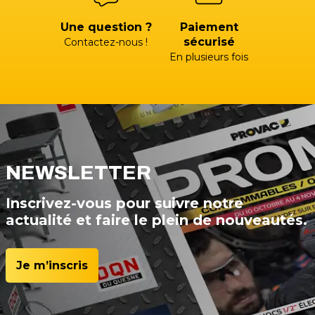
Une question ?
Paiement
sécurisé
Contactez-nous !
En plusieurs fois
NEWSLETTER
Inscrivez-vous pour suivre notre
actualité et faire le plein de nouveautés.
Je m’inscris