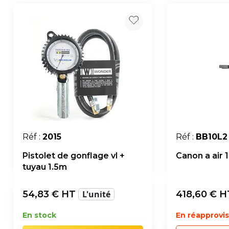
Réf :
2015
Réf :
BB10L2
Pistolet de gonflage vl +
Canon a air 1
tuyau 1.5m
54,83
€ HT
L'unité
418,60
€ H
En stock
En réapprov