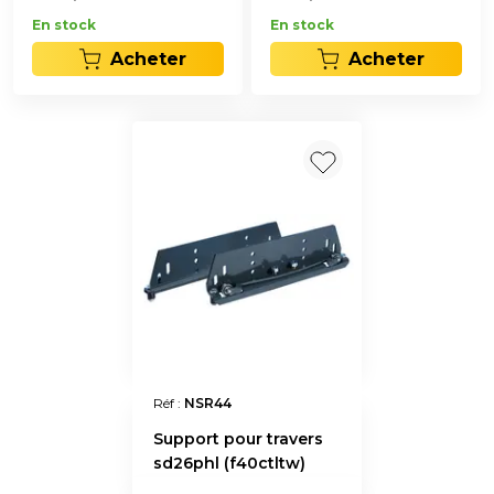
En stock
En stock
Acheter
Acheter
Réf :
NSR44
Support pour travers
sd26phl (f40ctltw)