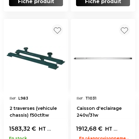
Fiche produit
Fiche produit
Réf :
L983
Réf :
T1031
2 traverses (vehicule
Caisson d'eclairage
chassis) f50ctltw
240v/31w
1583,32
€
Le kit
1912,68
€
Par 4
HT
HT
En stock
En réapprovisonnement