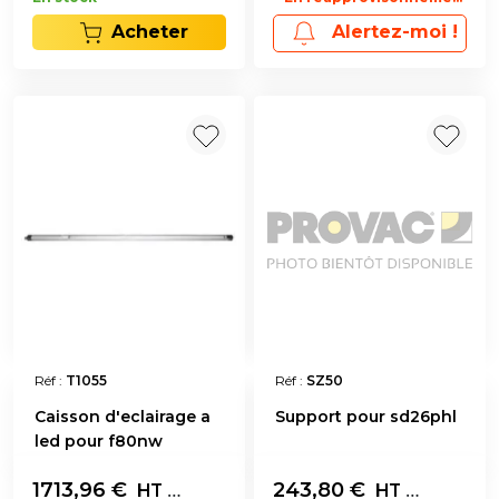
Acheter
Alertez-moi !
Réf :
T1055
Réf :
SZ50
Caisson d'eclairage a
Support pour sd26phl
led pour f80nw
1713,96
€
Les 4
243,80
€
Jeu de 2
HT
HT