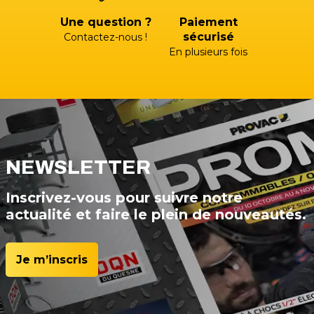
Une question ?
Paiement
sécurisé
Contactez-nous !
En plusieurs fois
NEWSLETTER
Inscrivez-vous pour suivre notre
actualité et faire le plein de nouveautés.
Je m’inscris