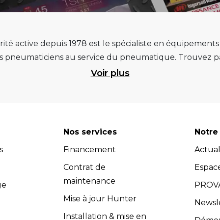
ité active depuis 1978 est le spécialiste en équipement
pneumaticiens au service du pneumatique. Trouvez par
ité et d’avance technologique pour que la roue rempliss
Voir plus
ts et matériels de garage : ponts élévateurs de voitur
 géométrie, compresseurs pistons et à vis, outils de dia
et les masses d’équilibrage... Quels que soient vos be
re atelier. Retrouvez une sélection de marques renommées, 
Nos services
Notre 
 Vous pouvez donc avoir l'assurance d'investir dans des
s
Financement
Actual
dispose d’un service après-vente efficace et propose u
s (contrats de maintenance, extensions de garantie, cont
Contrat de
Espac
compétents dans le domaine de l'équipement de garage.
maintenance
ge
PROVA
adaptés à vos besoins spécifiques. Les équipes Provac co
Mise à jour Hunter
Newsl
nir un soutien technique et répondre à toutes vos quest
Installation & mise en