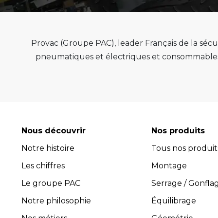
Provac (Groupe PAC), leader Français de la sécur
pneumatiques et électriques et consommables 
de qualité, de pérenn
Provac propose une large gamme d'équipemen
pneus, équilibreuses de roue, contrôleur de
consommables comme les valves pneu tubeless 
optimiser l'efficacité et la productivité de vot
Nous découvrir
Nos produits
leur performance exceptionnelle.
Notre histoire
Tous nos produit
Avec plus de 45 ans d’expérience, PROVAC 
Les chiffres
l’installation et la maintenance des équipement
Montage
composée de professionnels expérimentés et 
Le groupe PAC
Serrage / Gonfla
guider dans le choix des équipements les plus 
Notre philosophie
Équilibrage
four