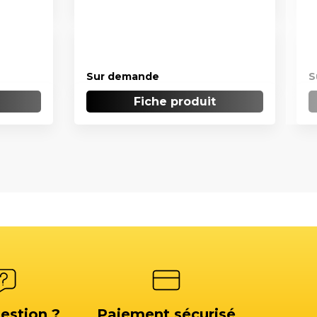
Sur demande
S
Fiche produit
estion ?
Paiement sécurisé