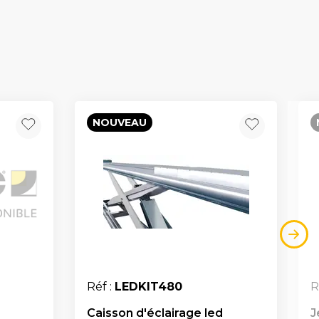
NOUVEAU
Réf :
LEDKIT480
R
Caisson d'éclairage led
J