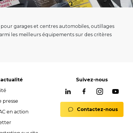
s pour garages et centres automobiles, outillages
mi les meilleurs équipements sur des critères
e au mieux sa mission.
e, ponts 2 colonnes, machines de montage de
gnostic avancés système ADAS, mais aussi les
soins, nous avons les solutions adaptées pour
reconnues pour leur fiabilité, leur durabilité et
actualité
Suivez-nous
 équipements fiables et durables.
ité
ne offre complète de services pour assurer
rats full service, formations). Notre équipe est
e presse
Contactez-nous
 Nous sommes là pour vous conseiller et vous
C en action
mmerciales et SAV sont à votre disposition pour
etter
ions.