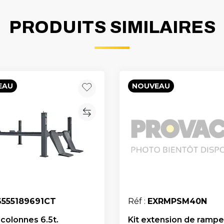
PRODUITS SIMILAIRES
EAU
NOUVEAU
6555189691CT
Réf :
EXRMPSM40N
 colonnes 6.5t.
Kit extension de rampe