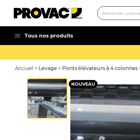
Tous nos produits
Accueil >
Levage
>
Ponts élévateurs à 4 colonnes
NOUVEAU