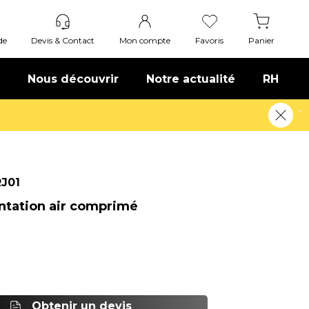
de
Devis & Contact
Mon compte
Favoris
Panier
Nous découvrir
Notre actualité
RH
ferts !
En savoir plus
RJ01
entation air comprimé
Obtenir un devis