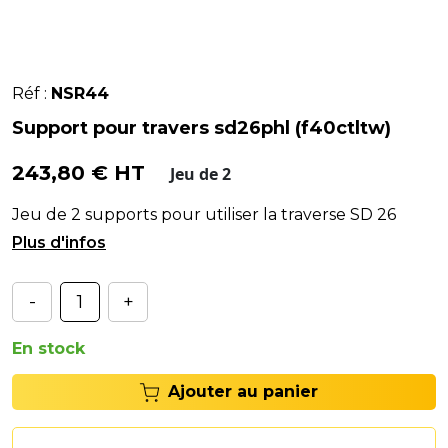
Réf :
NSR44
Support pour travers sd26phl (f40ctltw)
243,80 € HT
Jeu de 2
Jeu de 2 supports pour utiliser la traverse SD 26
PHL.# Affectation : F40 CTLT W.
-
+
En stock
Ajouter au panier