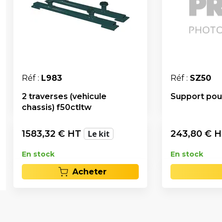
Réf :
L983
Réf :
SZ50
2 traverses (vehicule
Support pou
chassis) f50ctltw
1583,32
€ HT
Le kit
243,80
€ 
En stock
En stock
Acheter