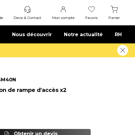
de
Devis & Contact
Mon compte
Favoris
Panier
Nous découvrir
Notre actualité
RH
Offre de bienvenue : 20€ offerts !
En savoir plu
SM40N
ion de rampe d'accès x2
Obtenir un devis