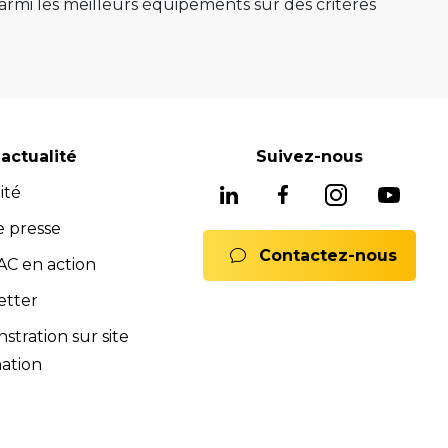
mi les meilleurs équipements sur des critères
e au mieux sa mission.
e, ponts 2 colonnes, machines de montage de
gnostic avancés système ADAS, mais aussi les
soins, nous avons les solutions adaptées pour
reconnues pour leur fiabilité, leur durabilité et
actualité
Suivez-nous
 équipements fiables et durables.
ité
ne offre complète de services pour assurer
rats full service, formations). Notre équipe est
e presse
Contactez-nous
 Nous sommes là pour vous conseiller et vous
C en action
mmerciales et SAV sont à votre disposition pour
etter
ions.
tration sur site
nts.
ation
ences de la norme iso 9001:2015.