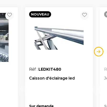
NOUVEAU
Réf :
LEDKIT480
R
Caisson d'éclairage led
J
Sur demande
S