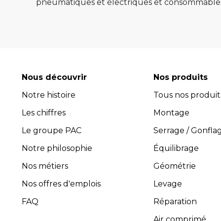
pneumatiques et électriques et consommables 
de qualité, de pérenn
Provac propose une large gamme d'équipemen
pneus, équilibreuses de roue, contrôleur de
consommables comme les valves pneu tubeless 
optimiser l'efficacité et la productivité de vot
Nous découvrir
Nos produits
leur performance exceptionnelle.
Notre histoire
Tous nos produit
Avec plus de 45 ans d’expérience, PROVAC 
Les chiffres
l’installation et la maintenance des équipement
Montage
composée de professionnels expérimentés et 
Le groupe PAC
Serrage / Gonfla
guider dans le choix des équipements les plus 
Notre philosophie
Équilibrage
four
Nos métiers
Géométrie
Pro
Toutes les activités, y compris
Nos offres d'emplois
Levage
FAQ
Réparation
Air comprimé