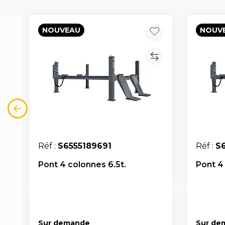
NOUVEAU
NOUV
Réf :
S6555189691
Réf :
S
Pont 4 colonnes 6.5t.
Pont 4
Sur demande
Sur de