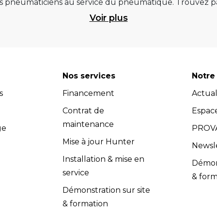
pneumaticiens au service du pneumatique. Trouvez par
ité et d’avance technologique pour que la roue rempliss
Voir plus
ts et matériels de garage : ponts élévateurs de voitur
 géométrie, compresseurs pistons et à vis, outils de dia
et les masses d’équilibrage... Quels que soient vos be
re atelier. Retrouvez une sélection de marques renommées, 
Nos services
Notre 
 Vous pouvez donc avoir l'assurance d'investir dans des
s
Financement
Actual
dispose d’un service après-vente efficace et propose u
s (contrats de maintenance, extensions de garantie, cont
Contrat de
Espac
compétents dans le domaine de l'équipement de garage.
maintenance
ge
PROVA
adaptés à vos besoins spécifiques. Les équipes Provac co
Mise à jour Hunter
Newsl
nir un soutien technique et répondre à toutes vos quest
Installation & mise en
Démons
vac accorde une grande importance à la satisfaction clie
service
& form
 l’installation et la maintenance, sont conformes aux exig
Démonstration sur site
& formation